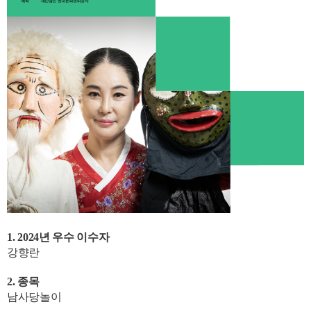
1. 2024년 우수 이수자
강향란
2. 종목
남사당놀이