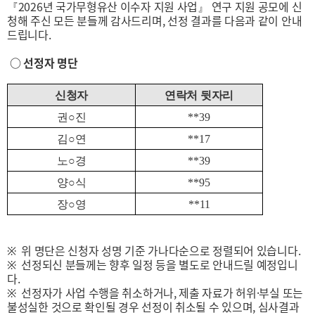
『2026년 국가무형유산 이수자 지원 사업』 연구 지원 공모에 신
청해 주신 모든 분들께 감사드리며, 선정 결과를 다음과 같이 안내
드립니다.
○ 선정자 명단
신청자
연락처 뒷자리
권
○
진
**39
김
○
연
**17
노
○
경
**39
양
○
식
**95
장
○
영
**11
※ 위 명단은 신청자 성명 기준 가나다순으로 정렬되어 있습니다.
※ 선정되신 분들께는 향후 일정 등을 별도로 안내드릴 예정입니
다.
※ 선정자가 사업 수행을 취소하거나, 제출 자료가 허위·부실 또는
불성실한 것으로 확인될 경우 선정이 취소될 수 있으며, 심사결과