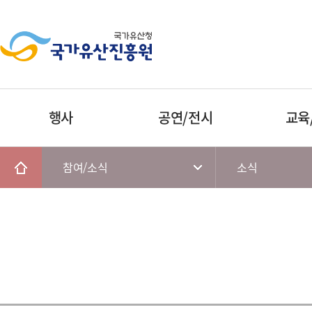
행사
공연/전시
교육
참여/소식
소식