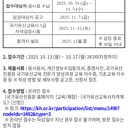
2025. 10. 31.(
금
)
∼
접수대상자
응시료 수납
11. 5.(
수
)
검정대상자 공고
2025. 11. 7.(
금
)
국가유산교육사
3
급
2025. 11. 15.(
토
)
자격검정시험
※
검정 종료
합격자 발표
2025. 12
월 중
후
30
일 이내
2. 접수기간 :
2025. 10. 13.(월) ~ 10. 27.(월) 24:00(자정까지)
3. 제출서류 :
응시원서, 개인정보수집동의서, 증명사진, 국가유산
진흥원 국가유산교육 전문가 양성과정 교육 이수증, 기초교육 이수
증 등 ※ 작성 방법 및 세부사항 공고문, 신청서 참조
4. 접수방법 :
온라인 접수
(국가유산진흥원 홈페이지 [교육/체험] - [국가유산교육사자격제
도]- [신청])
※ 링크:
https://kh.or.kr/participation/list/menu/1490?
nodeIdx=1482&type=3
※ 온라인 접수는 마감일이 지난 경우 접수 불가하며, 방문 접수는
받지 않음