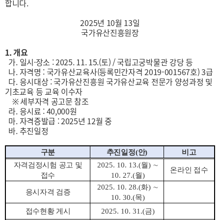
합니다.
2025년 10월 13일
국가유산진흥원장
1. 개요
가. 일시·장소 : 2025. 11. 15.(토) / 국립고궁박물관 강당 등
나. 자격명 : 국가유산교육사(등록민간자격 2019-001567호) 3급
다. 응시대상 : 국가유산진흥원 국가유산교육 전문가 양성과정 및
기초교육 등 교육 이수자
※ 세부자격 공고문 참조
라. 응시료 : 40,000원
마. 자격증발급 : 2025년 12월 중
바. 추진일정
구분
추진일정
(
안
)
비고
자격검정시험 공고 및
2025. 10. 13.(
월
)
∼
온라인 접수
접수
10. 27.(
월
)
2025. 10. 28.(
화
)
∼
응시자격 검증
10. 30.(
목
)
접수현황 게시
2025. 10. 31.(
금
)