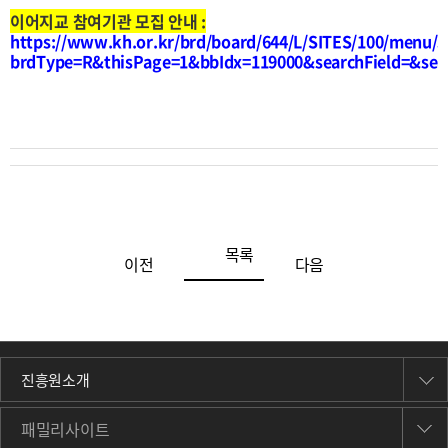
이어지교 참여기관 모집 안내 :
https://www.kh.or.kr/brd/board/644/L/SITES/100/menu/3
brdType=R&thisPage=1&bbIdx=119000&searchField=&sea
목록
이전
다음
진흥원소개
패밀리사이트