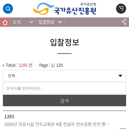
주메뉴 바로가기
본문 바로가기
하단 바로가기
소식
입찰정보
입찰정보
Total :
1285
건
Page :
1
/
129
검색
1285
2026년 국유시설 전수교육관 4층 전승자 전수공방 안전 환경개선 공사(전기)