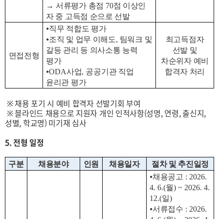
→
서류평가 총점
70
점 이상인
자 중 고득점 순으로 선발
⦁
직무 적합도 평가
⦁
조직 및 업무 이해도
,
팀워크 및
최고득점자
갈등 관리 등 의사소통 능력
선발 및
면접전형
평가
차순위자 예비
⦁
ODA
사업
,
공공기관 직업
합격자 처리
윤리관 평가
※ 채용 포기 시 예비 합격자 선발기회 부여
※ 블라인드 채용으로 지원자 개인 인적사항(성명, 연령, 출신지,
성별, 학교명) 미기재 심사
5. 전형 일정
구분
채용분야
인원
채용일자
절차 및 추진일정
⦁
채용공고
: 2026.
4. 6.(
월
) ~ 2026. 4.
12.(
일
)
⦁
서류접수
: 2026.