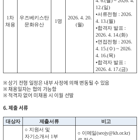
4. 6.(
월
) ~ 2026. 4.
12.(
일
)
⦁
서류전형
: 2026.
1
차
우즈베키스탄
2026. 4. 20.
1
명
4. 13.(
월
)
채용
문화유산
(
월
)
⦁
합격자 발표
:
2026. 4. 14.(
화
)
⦁
면접전형
: 2026.
4. 15.(
수
) ~ 2026.
4. 16.(
목
)
⦁
합격자 발표
:
2026. 4. 17.(
금
)
※ 상기 전형 일정은 내부 사정에 의해 변동될 수 있음
※ 채용일자는 협의 가능함
※ 적격자 없어 미채용 시 이월 선발
6. 제출 서류
대상자
제출서류
비고
○
지원서 및
○
이메일
(seojy@kh.or.kr)
자기소개서
1
부
로 접수