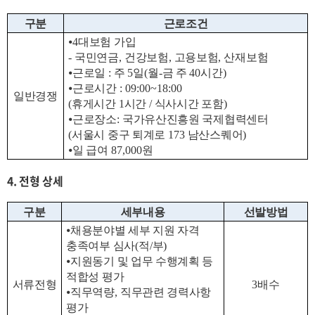
구분
근로조건
⦁
4
대보험 가입
-
국민연금
,
건강보험
,
고용보험
,
산재보험
⦁
근로일
:
주
5
일
(
월
-
금 주
40
시간
)
⦁
근로시간
: 09:00~18:00
일반경쟁
(
휴게시간
1
시간
/
식사시간 포함
)
⦁
근로장소
:
국가유산진흥원 국제협력센터
(
서울시 중구 퇴계로
173
남산스퀘어
)
⦁
일 급여
87,000
원
4. 전형 상세
구분
세부내용
선발방법
⦁
채용분야별 세부 지원 자격
충족여부 심사
(
적
/
부
)
⦁
지원동기 및 업무 수행계획 등
적합성 평가
서류전형
3
배수
⦁
직무역량
,
직무관련 경력사항
평가