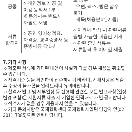
○
개인정보 제공 및
공통
-
우편
,
팩스
,
방문 접수
이용 동의서
1
부
불가
※
동의서는 반드시
-
제목
[
채용분야
_
이름
]
자필로 서명
○
지원서 작성 시 관련서류
○
공인 영어성적표
,
서류
증빙 가능한 내용만 기재
자격증
,
경력증명서 등
합격자
○
관련 증빙서류는
증빙서류 각
1
부
서류합격 후 이메일 제출
7. 기타 사항
○ 제출된 서류에 기재된 내용이 사실과 다를 경우 채용을 취소할
수 있습니다.
○ 자격기준 등을 확인하여 접수하시기 바라며, 기재사항은 제출
후 수정이 불가함을 알려드리니 유의바랍니다.
○ 합격자 발표 및 세부일정 등 전형에 관련한 모든 발표사항(일정
변경 포함)은 지원서류 제출 시 기입한 연락처로 개별 공지합니다.
○ 적격자가 없을 경우 채용하지 않을 수 있습니다.
○ 기타 문의사항은 국제협력센터 국제협력사업팀 담당자 앞(02-
3011-7885)으로 연락바랍니다.