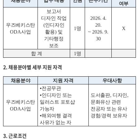
채용분야
업무 내용
인원
근무기간
여부
보고서
디자인 작업
2026. 4.
우즈베키스탄
(
인디자인
20.
1
명
X
ODA
사업
활용
)
및
~ 2026. 9.
기타행정
30
보조
합 계
1
명
2. 채용분야별 세부 지원 자격
채용분야
지원 자격
우대사항
⦁
전공무관
⦁
인디자인 또는
도서출판
,
디자인
,
우즈베키스탄
일러스트 포토샵
문화유산 관련
ODA
사업
가능자
전공자 또는 유사
⦁
해외여행 결격
경험
/
경력 보유자
사유가 없는 자
3. 근로조건