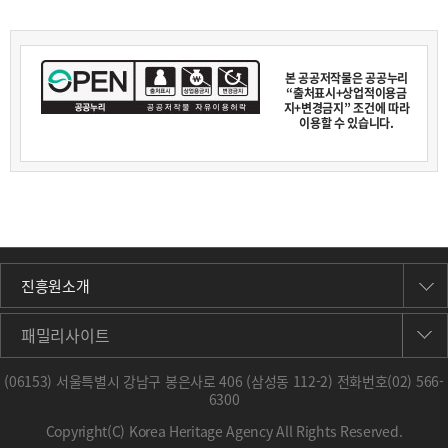
중년 용순 // 쪼까 더 들어야하는디?
맏딸 // 난 영어 숙제 해야하는디~
용순 // 그람 30분만 더 듣고 갈텡게 그 뒤로 들어야.
맏딸 // 아휴 엄맨 낮에 밭에서도 강강술래만 듣제?
본 공공저작물은 공공누리
용순 // 칼을 뽑았으면 뭐라고 썰어야 쓸 거 아녀.
“출처표시+상업적이용금
남편 // 향아야. 니 엄매는 건성건성 하는 벱이 없어야. 느
지+변경금지” 조건에 따라
그도 엄매 닮아야 성공하제.
이용할 수 있습니다.
맏딸 // 야, 열심히 하고 있어라.
(진도 들노래)
나레이션 // 1996년에 진도와 해남의 강강술래가
국각무형문화재로 지정되면서 그 두 지역이 협력하며 전
승하였습니다.
진도문화원 설립자이자 진도 다시래기 보유자인 조담환
선생이
진흥원소개
전수 활동을 돕고 가교 역할을 담당했습니다.
패밀리사이트
박용순 육성 // “박 선생님이 그때 이렇게 청어엮기를 돌
잖아요. 원으로 만들어서 뛰는데 지금 우리가 전통 하고
(06153) 서울특별시 강남구 봉은사로 406 (삼성동 112-2) 전화번호
(02) 566-
있는 것이 최 선생님이 하는 것이여. 안 돌고 이렇게 하는
6300
것이. 우수영, 정순엽이, 읍에 종숙이 모두 같이 들어갔어
요. 같이 한 번에. 전수생이 되었어요. 진도 민속은 딴 것
Copyright(C) Korea Heritage Agency All Rights Reserved.
은 몰라도 다시래기, 씻김굿, 들노래, 강강술래는 전부 조