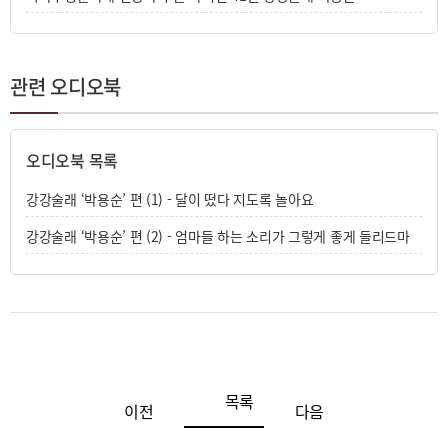
최소심 // 친정인 덕병서 맨 그란 거만 배웠제. 거그 사람
들은 농악을 잘 칭께.
김국자 // 여그 둔전서 농악할 적에도 자주 봤지라. 선생
님은 멋쟁이여.
관련 오디오북
박윤자 // 선생님이 머리에 하얀 띠 두르고 소고치면 기
가 맥히지라.
박용순 육성 // “최 선생님이 문화재가 되니까, 최 선생님
오디오북 목록
이 자기 밑에다 전수생을 하나는 둬야 되겠다, 이 동네에
서. 그랬거든요. 처음에는 나는 애기를 키우고 있고 또 일
강강술래 ‘박용순’ 편 (1) - 달이 떴다 지도록 놀아요
도 많고 그러니까 나는 안 한다 했어요. 처음에. 안 한다
고 몇 번 했는데, 그때가 금성초등학교 운동회 날인가 조
강강술래 ‘박용순’ 편 (2) - 엄마들 하는 소리가 그렇게 좋게 들리드마
담환 씨가 오셨드마. 와서 소리를 해보라고 하더만, 강강
술래를 한번. 그러니까 뭣도 없이 해봤어요. 하니께 나하
고. 국자하고, 윤자하고 서니를 전수생으로 하라고 합디
다. 그때.
<장학전수생이 되다>
#2. 1980년, 진도군 군내면 둔전리 집
목록
이전
다음
맏딸 // 엄매, 이거 강강술래 카세트테이프 빼도 되제?