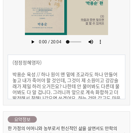
(정정정혜영자)
박용순 육성 // 하나 원이 맨 밑에 조교라도 하나 만들어
놓고 내가 죽어야 할 것인데, 그것이 제 소원이고 강강술
래가 제일 하러 오거든요? 나한테 안 물어봐도 다른데 물
어봐도 다 알 겁니다. 그러니까 앞으로 계속 화합하고 더
발전해서 잘해나갔으면 쓰겠어요. 하는 것만 갖고도 마음
과 뜻만 맞으면 모든 것이 잘할 수 있어요.
요약정보
나레이션 // 다큐드라마 문화가 된 사람들.
강강술래, ‘박용순’.
한 가정의 어머니와 농부로서 헌신적인 삶을 살면서도 만학의