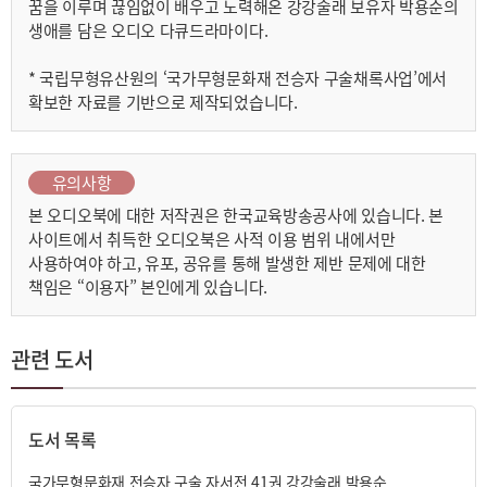
제3화, 마음과 뜻만 맞으면 잘 할 수 있어요.
꿈을 이루며 끊임없이 배우고 노력해온 강강술래 보유자 박용순의
생애를 담은 오디오 다큐드라마이다.
나레이션 // 이 프로그램은 국립무형유산원에서
구술 채록한 자료를 바탕으로
* 국립무형유산원의 ‘국가무형문화재 전승자 구술채록사업’에서
EBS가 오디오 자서전으로 재구성하였습니다.
확보한 자료를 기반으로 제작되었습니다.
<최소심 보유자의 전수생으로 들어가다>
#1. 1976년, 진도군 군내면 둔전리, 최소심 집
유의사항
본 오디오북에 대한 저작권은 한국교육방송공사에 있습니다. 본
(소고 치는 소리)
사이트에서 취득한 오디오북은 사적 이용 범위 내에서만
중년용순 // (안으로 들어가며) 최소심 선생님, 박용순 왔
어라!
사용하여야 하고, 유포, 공유를 통해 발생한 제반 문제에 대한
김국자 // 김국자도 왔어라.
책임은 “이용자” 본인에게 있습니다.
박윤자 //박윤자도 강강술래 배우러 왔어라!
관련 도서
(시골집 방문 여는 소리)
최소심 // (문 열고 나오며) 아이고, 우리 전수생들 왔능
가?
다같이 // 안녕하시지라?
도서 목록
최소심 // 전수생들 옹께 기분이 좋소.
용순 // 아따~ 오늘 소고치시는 소리도 좋았어라.
국가무형문화재 전승자 구술 자서전 41권 강강술래 박용순