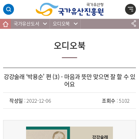
주메뉴 바로가기
본문 바로가기
하단 바로가기
국가유산도서
오디오북
오디오북
강강술래 ‘박용순’ 편 (3) - 마음과 뜻만 맞으면 잘 할 수 있
어요
작성일
: 2022-12-06
조회수
: 5102