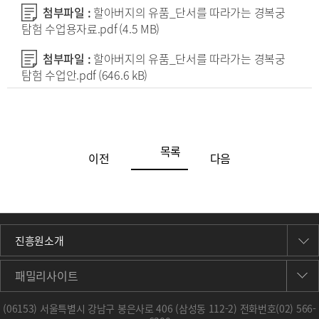
첨부파일 :
할아버지의 유품_단서를 따라가는 경복궁
탐험 수업용자료.pdf
(4.5 MB)
첨부파일 :
할아버지의 유품_단서를 따라가는 경복궁
탐험 수업안.pdf
(646.6 kB)
목록
이전
다음
진흥원소개
패밀리사이트
(06153) 서울특별시 강남구 봉은사로 406 (삼성동 112-2) 전화번호
(02) 566-