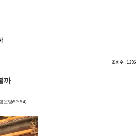
까
조회수
: 1386
볼까
램 운영
(5.2~5.4)