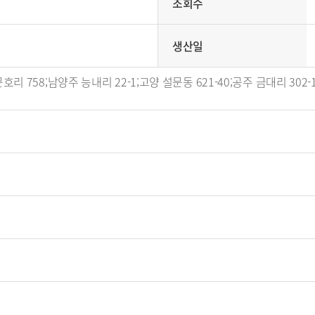
조회수
생산일
758;남양주 능내리 22-1;고양 설문동 621-40;공주 금대리 302-1,