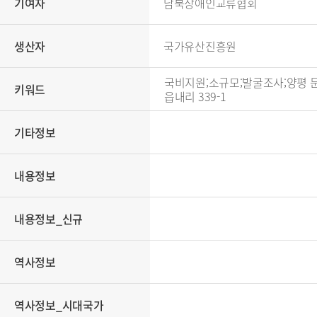
기여자
남북장애인교류협회
생산자
국가유산진흥원
국비지원;소규모;발굴조사;양평 문호리 
키워드
읍내리 339-1
기타정보
내용정보
내용정보_신규
역사정보
역사정보_시대국가