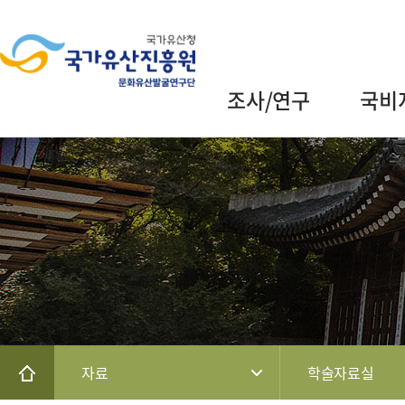
조사/연구
국비
자료
학술자료실