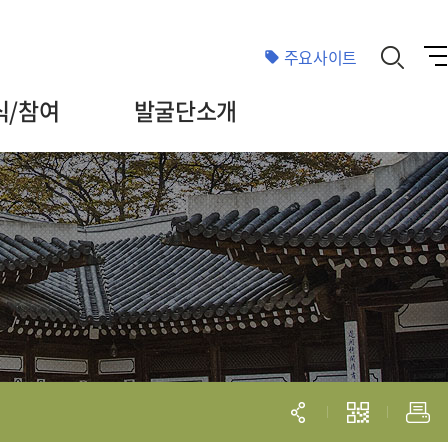
주요사이트
식/참여
발굴단소개