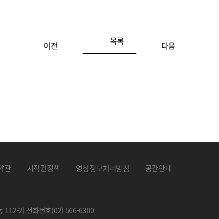
목록
이전
다음
약관
저작권정책
영상정보처리방침
공간안내
 112-2) 전화번호
(02) 566-6300