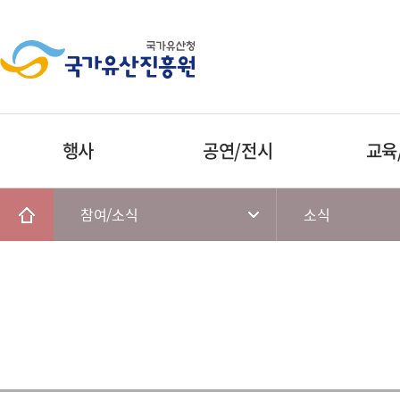
행사
공연/전시
교육
참여/소식
소식