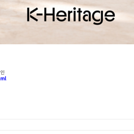
할인
tml