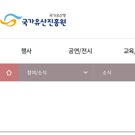
행사
공연/전시
교육
참여/소식
소식