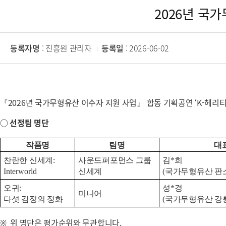
2026년 국
등록자명
: 진흥원 관리자
등록일
: 2026-06-02
『2026년 국가무형유산 이수자 지원 사업』 합동 기획공연 ‘K-헤리티지 
○ 선정팀 명단
작품명
팀명
대
찬란한 신세계
:
사운드퍼포먼스 그룹
김
*
희
Interworld
신세계
(
국가무형유산 판
오귀
:
성
*
경
미니어
다섯 감정의 정화
(
국가무형유산 강
※ 위 명단은 평가순위와 무관합니다.