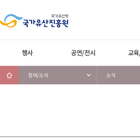
행사
공연/전시
교육
참여/소식
소식