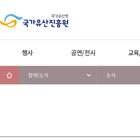
행사
공연/전시
교육
참여/소식
소식