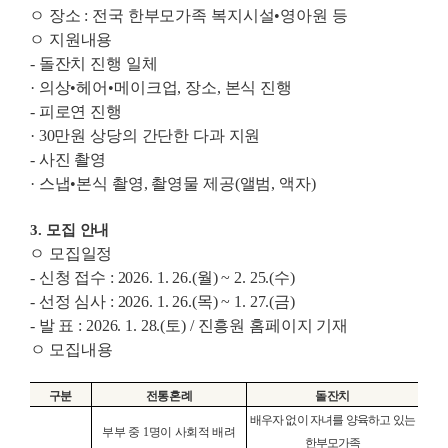
ㅇ
장소
:
전국 한부모가족 복지시설
•
영아원 등
ㅇ
지원내용
-
돌잔치 진행 일체
·
의상
•
헤어
•
메이크업
,
장소
,
본식 진행
-
피로연 진행
· 30
만원 상당의 간단한 다과 지원
-
사진 촬영
·
스냅
•
본식 촬영
,
촬영물 제공
(
앨범
,
액자
)
3.
모집 안내
ㅇ
모집일정
-
신청 접수
:
2026. 1. 26.(
월
) ~ 2. 25.(
수
)
-
선정 심사
:
2026. 1. 26.(
목
) ~ 1. 27.(
금
)
-
발 표
: 2026. 1. 28.(
토
) /
진흥원 홈페이지 기재
ㅇ
모집내용
구분
전통혼례
돌잔치
배우자 없이 자녀를 양육하고 있는
부부 중
1
명이 사회적 배려
한부모가족