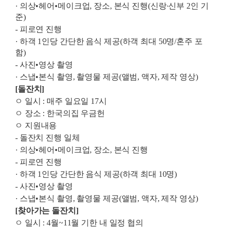
·
의상
•
헤어
•
메이크업
,
장소
,
본식 진행
(
신랑
∙
신부
2
인 기
준
)
-
피로연 진행
·
하객
1
인당 간단한 음식 제공
(
하객 최대
50
명
/
혼주 포
함
)
-
사진
•
영상 촬영
·
스냅
•
본식 촬영
,
촬영물 제공
(
앨범
,
액자
,
제작 영상
)
[
돌잔치
]
ㅇ
일시
:
매주 일요일
17
시
ㅇ
장소
:
한국의집 우금헌
ㅇ
지원내용
-
돌잔치 진행 일체
·
의상
•
헤어
•
메이크업
,
장소
,
본식 진행
-
피로연 진행
·
하객
1
인당 간단한 음식 제공
(
하객 최대
10
명
)
-
사진
•
영상 촬영
·
스냅
•
본식 촬영
,
촬영물 제공
(
앨범
,
액자
,
제작 영상
)
[
찾아가는 돌잔치
]
ㅇ
일시
: 4
월
~11
월 기한 내 일정 협의