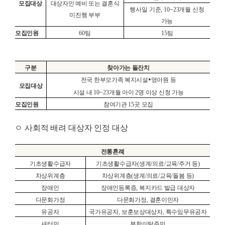
모집대상
대상자인 예비 또는 결혼식
행사일 기준
, 10~23
개월 신청
미진행 부부
가능
모집인원
60
팀
15
팀
구분
찾아가는 돌잔치
•
전국 한부모가족 복지시설
영아원 등
모집대상
시설 내
10~23
개월 아이
2
명 이상 신청 가능
모집인원
참여기관
15
곳 모집
ㅇ
사회적 배려 대상자 인정 대상
전통혼례
기초생활수급자
기초생활수급자
(
생계
/
의료
/
교육
/
주거 등
)
차상위계층
차상위계층
(
생계
/
의료
/
교육
/
돌봄 등
)
장애인
장애인등록증
,
복지카드 발급 대상자
다문화가정
다문화가정
,
결혼이민자
유공자
국가유공자
,
보훈보상대상자
,
특수임무유공자
새터민
북한이탈주민