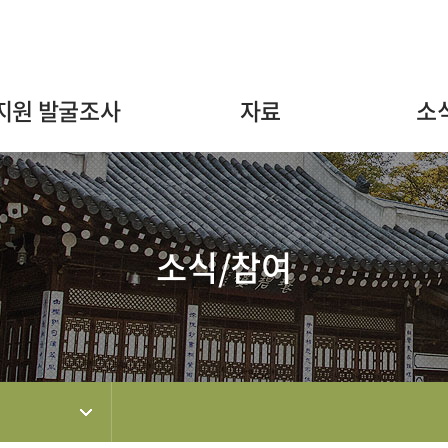
주메뉴 바로가기
본문 바로가기
하단 바로가기
지원 발굴조사
자료
소
소식/참여