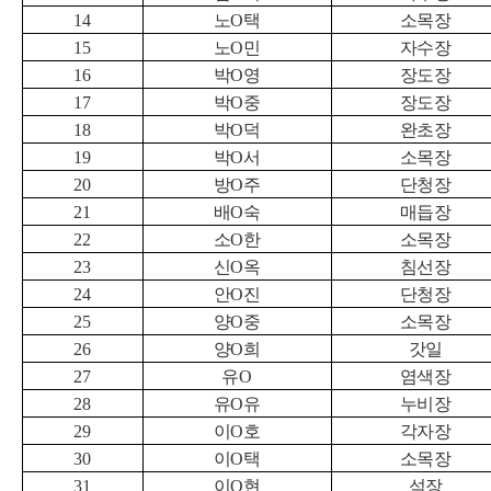
14
노
O
택
소목장
15
노
O
민
자수장
16
박
O
영
장도장
17
박
O
중
장도장
18
박
O
덕
완초장
19
박
O
서
소목장
20
방
O
주
단청장
21
배
O
숙
매듭장
22
소
O
한
소목장
23
신
O
옥
침선장
24
안
O
진
단청장
25
양
O
중
소목장
26
양
O
희
갓일
27
유
O
염색장
28
유
O
유
누비장
29
이
O
호
각자장
30
이
O
택
소목장
31
이
O
현
석장