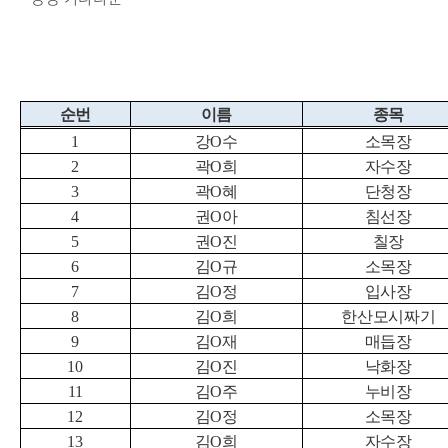
순번
이름
종목
1
강
O
수
소목장
2
곽
O
희
자수장
3
곽
O
혜
단청장
4
권
O
아
침선장
5
권
O
진
칠장
6
김
O
규
소목장
7
김
O
정
입사장
8
김
O
희
한산모시짜기
9
김
O
재
매듭장
10
김
O
진
낙화장
11
김
O
주
누비장
12
김
O
정
소목장
13
김
O
희
자수장