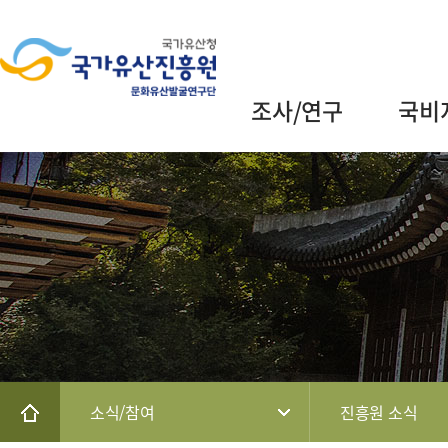
조사/연구
국비
소식/참여
진흥원 소식