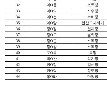
32
이
O
웅
소목장
33
이
O
의
자수장
34
이
O
선
누비장
35
이
O
랑
한산모시짜기
36
장
O
정
선자장
37
정
O
오
불화장
38
정
O
훈
소목장
39
정
O
상
소목장
40
조
O
옥
옥장
41
최
O
찬
악기장
42
한
O
정
침선장
43
한
O
혁
장도장
44
홍
O
라
단청장