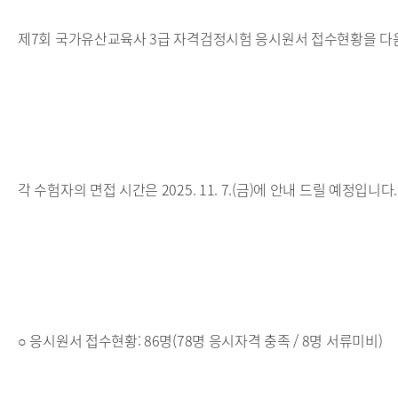
제7회 국가유산교육사 3급 자격검정시험 응시원서 접수현황을 다음
각 수험자의 면접 시간은 2025. 11. 7.(금)에 안내 드릴 예정입니다.
○ 응시원서 접수현황: 86명(78명 응시자격 충족 / 8명 서류미비)