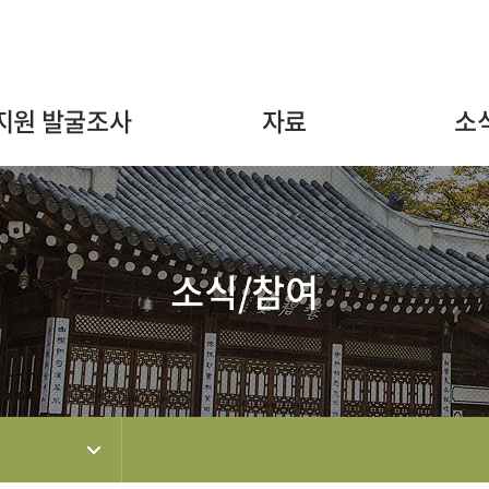
주메뉴 바로가기
본문 바로가기
하단 바로가기
지원 발굴조사
자료
소
소식/참여