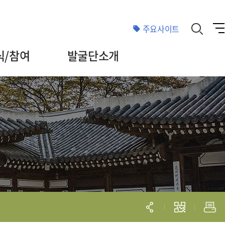
주요사이트
식/참여
발굴단소개