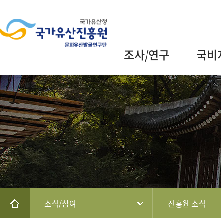
조사/연구
국비
소식/참여
진흥원 소식