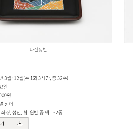
나전쟁반
 3월~12월(주 1회 3시간, 총 32주)
목요일
,000원
품별 상이
 좌경, 성안, 함, 원반 중 택 1~2종
보기