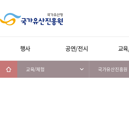
행사
공연/전시
교육
교육/체험
국가유산진흥원