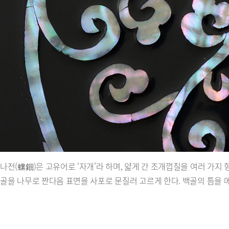
나전(螺鈿)은 고유어로 ‘자개’라 하며, 얇게 간 조개껍질을 여러 가지
골을 나무로 짠다음 표면을 사포로 문질러 고르게 한다. 백골의 틈을 메