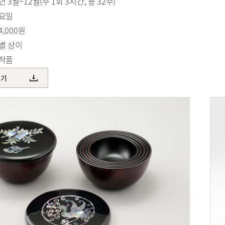
 3월~12월(주 1회 3시간, 총 32주)
화요일
4,000원
품별 상이
용작품
보기