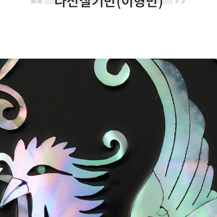
나전칠기반(이형만)