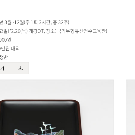
 3월~12월(주 1회 3시간, 총 32주)
요일(*2.26(목) 개강OT, 장소: 국가무형유산전수교육관)
,000원
30만원 내외
전쟁반
보기