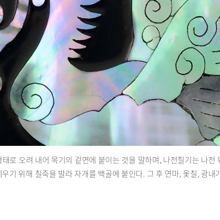
 형태로 오려 내어 목기의 겉면에 붙이는 것을 말하며, 나전칠기는 나전
우기 위해 칠죽을 발라 자개를 백골에 붙인다. 그 후 연마, 옻칠, 광내