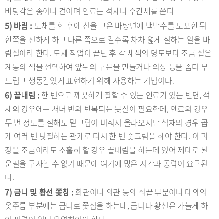
바탕감은 종이나 견이며 안료는 석채나 수간채를 쓴다.
5) 바림 :
도채를 한 후에 선을 그은 바탕면에 백반수를 도포한 뒤
한쪽을 진하게 하고 다른 쪽으로 갈수록 차차 엷게 칠하는 일을 바
람질이라 한다. 도채 작업이 끝난 후 각 채색의 명도보다 조금 짙은
계통의 색을 선택하여 앞뒤의 구분을 만들거나 의상 등을 좀더 부
드럽고 생동감있게 표현하기 위해 사용하는 기법이다.
6) 끝내림 :
한 번으로 깨끗하게 칠할 수 있는 안료가 있는 반면, 석
채의 경우에는 서너 번의 반복되는 붓질이 필요한데, 안료의 경우
두 번 정도를 칠해도 밑그림이 비춰서 올라오지만 석채의 경우 곱
게 여러 번 덧칠하는 관계로 다시 한 번 숫그림을 해야 한다. 이 과
정을 조금이라도 소홀히 할 경우 끝내림을 하는데 있어 제대로 된
운필을 구사할 수 없기 때문에 여기에 많은 시간과 공력이 요구된
다.
7) 금니 및 황선 쫓침 :
화관이나 의관 등의 쇠끝 부분이나 대의의
옷주름 부분에는 금니로 쫓침을 하는데, 금니나 황선은 가늘게 하