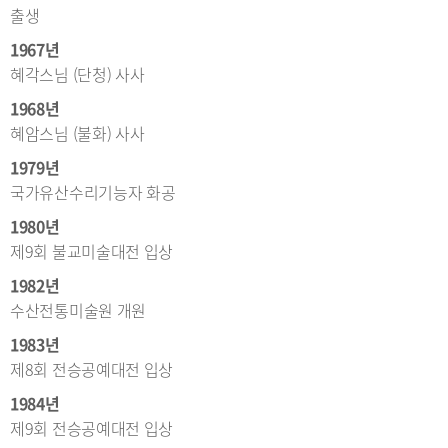
출생
1967년
혜각스님 (단청) 사사
1968년
혜암스님 (불화) 사사
1979년
국가유산수리기능자 화공
1980년
제9회 불교미술대전 입상
1982년
수산전통미술원 개원
1983년
제8회 전승공예대전 입상
1984년
제9회 전승공예대전 입상