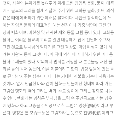
첫째, 사원의 분위기를 높여주기 위해 그린 장엄용 불화, 둘째, 대중
에게 불교의 교리를 쉽게 전달해 주기 위한 교화용 불화, 셋째, 의식
같은 때에 예배하기 위한 예배용 불화이다. 사원을 장식하는데 쓰
이는 장엄용 불화의 대표적인 예는 천장이나 기중 벽면에 그린 단
청과 벽화이며, 비천상 및 진귀한 새와 동물 그림 등이 있다. 교화용
불화는 어려운 불교의 교리를 일반 대중에게 쉽게 전달해 주고자
그린 것으로 부처님의 일대기를 그린 팔상도, 악업을 쌓지 않게 하
려는 시왕도 등이 그것이다. 이 외에 의식 때 예배하기 위한 예배용
불화로 괘불이 있다. 야외에서 법회를 거행할 때 본존불상 대신 불
화를 높이 걸어 놓는데, 이를 괘불이라고 한다. 법당 앞뜰에 있는 돌
로 된 당간지주는 십수미터나 되는 거대한 괘불을 거는데 사용되는
것이다. 앞서 언급한 바와 같이 불화는 만들어진 형태에 따라 거는
그림인 탱화와 벽에 그리는 벽화, 주로 종이에 그리는 경화로 나눌
수 있다. 탱화라는 명칭은 부처님을 그림 속 주인공으로 삼는 경우
에 탱화라 하고 고승을 주인공으로 한 그림은 영정(影幀)이라고 부
른다. 영정은 본 모습을 닮은 그림자라는 뜻으로 진영(眞影)이라고