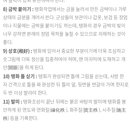
여 필력이 있되 유연하여야 한다.
8) 금박 붙이기 :
탱화작업에서는 금을 눌러서 만든 금박이나 가루
상태의 금분을 개어서 쓴다. 군상들의 보관이나 갑옷, 보검 등 장엄
이나 지물에는 금박을 붙이기도 하는데, 탱화의 경우 금박의 빛이
너무 강하면 본래의 장엄 목적을 놓칠 수 있으므로 자제하는 것이
좋다.
9) 상호(相好) :
탱화에 있어서 중요한 부분이기에 더욱 조심하고
숫그림에 더욱 정신을 집중하여야 하며, 맨 마자믹에 도채하고 개
안(開眼)을 하게 된다.
10) 탱화 틀 싣기 :
탱화가 완성되면 틀에 그림을 싣는데, 사방 한
자 간격으로 틀을 짜 완성한 뒤 틀의 앞, 뒷면을 번갈아 가며 한지로
두 번 이상 발라야 한다.
11) 발미 :
탱화조성이 끝난 뒤에는 붉은 바탕의 발미에 탱화를 봉
안하게 된 연도와 연화질(緣化秩 ), 화주질(貨主秩 ), 시주질(施主
秩) 등을 기록한다.