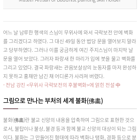
어느 날 남루한 행색의 스님이 무위사에 와서 극락보전 안에 벽화
를 그리겠다고 하였다. 그 대신 49일 동안 법당 문을 열어보지 말라
고 당부하였다. 그러나 이를 궁금하게 여긴 주지스님이 마지막 날
문을 열어 보았다. 그러자 파랑새 한 마리가 입에 붓을 물고 벽화를
그리고 있었다. 결국 파랑새는 관음보살상의 눈동자를 마저 완성하
지 못하고 홍채만 남긴 채 어디론가 사라져 버렸다.
- 전남 강진 <무위사 극락보전의 후불벽화>에 얽힌 전설 中
그림으로 만나는 부처의 세계 불화(佛畵)
불화(佛畵)란 불교 신앙의 내용을 압축하여 그림으로 표현한 것으
로서, 불탑이나 불상, 불경 등과 함께 불교 신앙의 대상이 되는 그림
이다. 불화는 그 만들어진 형태에 따라 벽화나 탱화, 경화 등으로 분