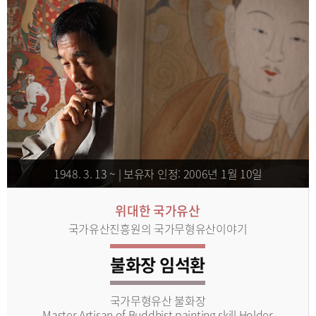
1948. 3. 13 ~ | 보유자 인정: 2006년 1월 10일
위대한 국가유산
국가유산진흥원의 국가무형유산이야기
불화장 임석환
국가무형유산 불화장
Master Artisan of Buddhist painting skill Holder