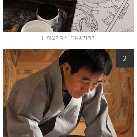
1_ 대오리제작_대통끝자리기