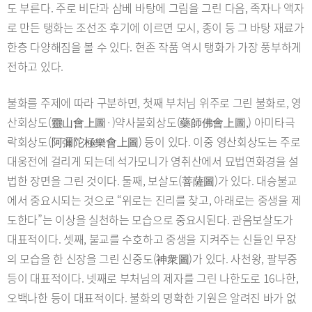
도 부른다. 주로 비단과 삼베 바탕에 그림을 그린 다음, 족자나 액자
로 만든 탱화는 조선조 후기에 이르면 모시, 종이 등 그 바탕 재료가
한층 다양해짐을 볼 수 있다. 현존 작품 역시 탱화가 가장 풍부하게
전하고 있다.
불화를 주제에 따라 구분하면, 첫째 부처님 위주로 그린 불화로, 영
산회상도(靈山會上圖·)약사불회상도(藥師佛會上圖,) 아미타극
락회상도(阿彌陀極樂會上圖) 등이 있다. 이중 영산회상도는 주로
대웅전에 걸리게 되는데 석가모니가 영취산에서 묘법연화경을 설
법한 장면을 그린 것이다. 둘째, 보살도(菩薩圖)가 있다. 대승불교
에서 중요시되는 것으로 “위로는 진리를 찾고, 아래로는 중생을 제
도한다”는 이상을 실천하는 모습으로 중요시된다. 관음보살도가
대표적이다. 셋째, 불교를 수호하고 중생을 지켜주는 신들인 무장
의 모습을 한 신장을 그린 신중도(神衆圖)가 있다. 사천왕, 팔부중
등이 대표적이다. 넷째로 부처님의 제자를 그린 나한도로 16나한,
오백나한 등이 대표적이다. 불화의 명확한 기원은 알려진 바가 없