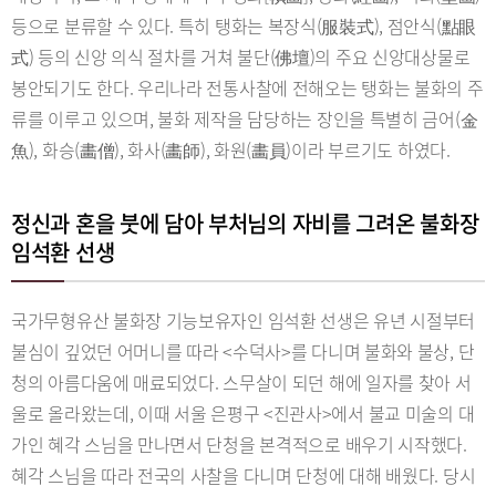
등으로 분류할 수 있다. 특히 탱화는 복장식(服裝式), 점안식(點眼
式) 등의 신앙 의식 절차를 거쳐 불단(佛壇)의 주요 신앙대상물로
봉안되기도 한다. 우리나라 전통사찰에 전해오는 탱화는 불화의 주
류를 이루고 있으며, 불화 제작을 담당하는 장인을 특별히 금어(金
魚), 화승(畵僧), 화사(畵師), 화원(畵員)이라 부르기도 하였다.
정신과 혼을 붓에 담아 부처님의 자비를 그려온 불화장
임석환 선생
국가무형유산 불화장 기능보유자인 임석환 선생은 유년 시절부터
불심이 깊었던 어머니를 따라 <수덕사>를 다니며 불화와 불상, 단
청의 아름다움에 매료되었다. 스무살이 되던 해에 일자를 찾아 서
울로 올라왔는데, 이때 서울 은평구 <진관사>에서 불교 미술의 대
가인 혜각 스님을 만나면서 단청을 본격적으로 배우기 시작했다.
혜각 스님을 따라 전국의 사찰을 다니며 단청에 대해 배웠다. 당시