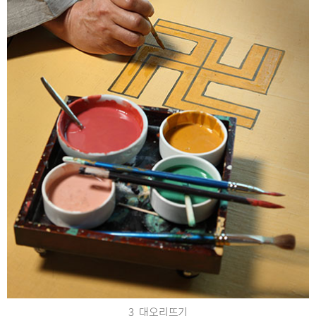
3_대오리뜨기