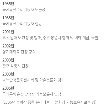
1985년
국가유산수리기능자 도금공
1988년
국가유산수리기능자 칠공
2001년
부산 범어사 단청 및 탱화, 수원 봉녕사 탱화 및 벽화 개금, 옻칠
2002년
명지대학교 단청 강의
2003년
충주 석종사 단청
2003년
남북단청문화전시회 및 학술토론회 참가
2005년
국가무형유산 단청장 기능보유자 인정
(2006년 불화장 종목 분리에 따라 불화장 기능보유자로 변경)