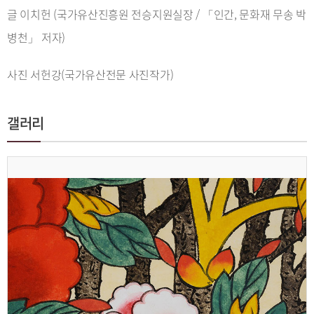
글 이치헌 (국가유산진흥원 전승지원실장 / 「인간, 문화재 무송 박
병천」 저자)
사진 서헌강(국가유산전문 사진작가)
갤러리