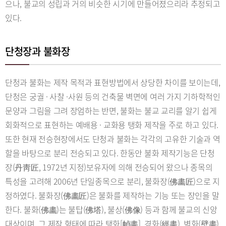
으나, 불교의 성립과 거의 비슷한 시기에 만들어졌으리라 추정되고
있다.
단청장과 불화장
단청과 불화는 제작 목적과 표현방법에서 상당한 차이를 보이는데,
단청은 궁궐 · 사찰 ·사원 등의 건축물 벽면에 여러 가지 기하학적인
문양과 그림을 그려 장엄하는 반면, 불화는 불교 교리를 알기 쉽게
회화적으로 표현하는 예배용 · 교화용 탱화 제작을 주로 하고 있다.
또한 현재 전승현장에서도 단청과 불화는 각각의 고유한 기술과 역
할을 바탕으로 분리 전승되고 있다. 한동안 불화 제작기능은 단청
장(丹靑匠, 1972년 지정)보유자에 의해 전승되어 왔으나 종목의
특성을 고려해 2006년 단일종목으로 분리, 불화장(佛畵匠)으로 지
정하였다. 불화장(佛畵匠)은 불화를 제작하는 기능 또는 장인을 말
한다. 불화(佛畵)는 불탑(佛塔), 불상(佛像) 등과 함께 불교의 신앙
대상이며, 그 제작 형태에 따라 탱화[幀畵], 경화(經畵), 벽화(壁畵)