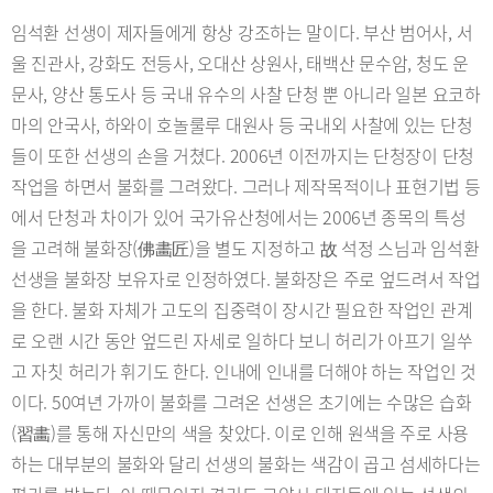
임석환 선생이 제자들에게 항상 강조하는 말이다. 부산 범어사, 서
울 진관사, 강화도 전등사, 오대산 상원사, 태백산 문수암, 청도 운
문사, 양산 통도사 등 국내 유수의 사찰 단청 뿐 아니라 일본 요코하
마의 안국사, 하와이 호놀룰루 대원사 등 국내외 사찰에 있는 단청
들이 또한 선생의 손을 거쳤다. 2006년 이전까지는 단청장이 단청
작업을 하면서 불화를 그려왔다. 그러나 제작목적이나 표현기법 등
에서 단청과 차이가 있어 국가유산청에서는 2006년 종목의 특성
을 고려해 불화장(佛畵匠)을 별도 지정하고 故 석정 스님과 임석환
선생을 불화장 보유자로 인정하였다. 불화장은 주로 엎드려서 작업
을 한다. 불화 자체가 고도의 집중력이 장시간 필요한 작업인 관계
로 오랜 시간 동안 엎드린 자세로 일하다 보니 허리가 아프기 일쑤
고 자칫 허리가 휘기도 한다. 인내에 인내를 더해야 하는 작업인 것
이다. 50여년 가까이 불화를 그려온 선생은 초기에는 수많은 습화
(習畵)를 통해 자신만의 색을 찾았다. 이로 인해 원색을 주로 사용
하는 대부분의 불화와 달리 선생의 불화는 색감이 곱고 섬세하다는