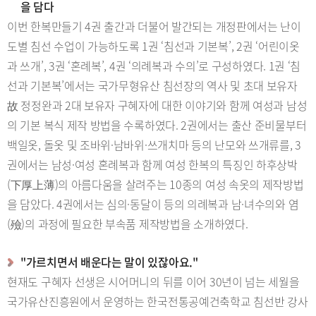
을 담다
이번 한복만들기 4권 출간과 더불어 발간되는 개정판에서는 난이
도별 침선 수업이 가능하도록 1권 ‘침선과 기본복’, 2권 ‘어린이옷
과 쓰개’, 3권 ‘혼례복’, 4권 ‘의례복과 수의’로 구성하였다. 1권 ‘침
선과 기본복’에서는 국가무형유산 침선장의 역사 및 초대 보유자
故 정정완과 2대 보유자 구혜자에 대한 이야기와 함께 여성과 남성
의 기본 복식 제작 방법을 수록하였다. 2권에서는 출산 준비물부터
백일옷, 돌옷 및 조바위·남바위·쓰개치마 등의 난모와 쓰개류를, 3
권에서는 남성·여성 혼례복과 함께 여성 한복의 특징인 하후상박
(下厚上薄)의 아름다움을 살려주는 10종의 여성 속옷의 제작방법
을 담았다. 4권에서는 심의·동달이 등의 의례복과 남·녀수의와 염
(殮)의 과정에 필요한 부속품 제작방법을 소개하였다.
"가르치면서 배운다는 말이 있잖아요."
현재도 구혜자 선생은 시어머니의 뒤를 이어 30년이 넘는 세월을
국가유산진흥원에서 운영하는 한국전통공예건축학교 침선반 강사