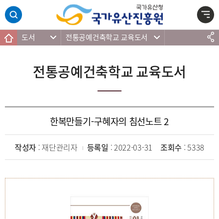
주메뉴 바로가기
본문 바로가기
하단 바로가기
도서
전통공예건축학교 교육도서
전통공예건축학교 교육도서
한복만들기-구혜자의 침선노트 2
작성자
: 재단관리자
등록일
: 2022-03-31
조회수
: 5338