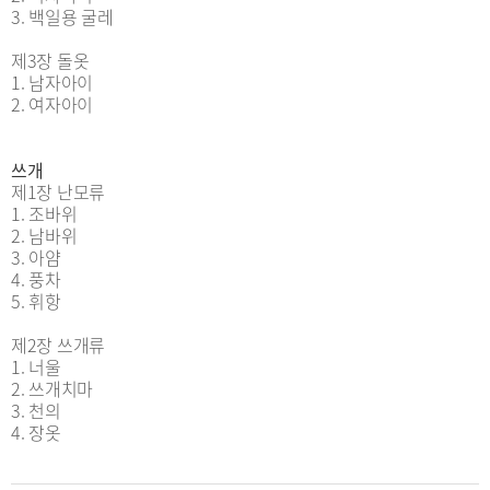
3. 백일용 굴레
제3장 돌옷
1. 남자아이
2. 여자아이
쓰개
제1장 난모류
1. 조바위
2. 남바위
3. 아얌
4. 풍차
5. 휘항
제2장 쓰개류
1. 너울
2. 쓰개치마
3. 천의
4. 장옷