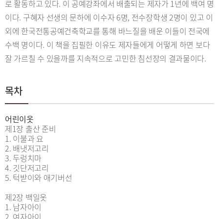
로 활동하고 있다. 이 공예강좌에서 배출되는 제자가 1년에 백여 명
이다. 구혜자 선생의 문하에 이수자 6명, 전수장학생 2명이 있고 이
외에 한국전통공예건축학교를 통해 바느질을 배운 이들이 전국에
수백 명이다. 이 책을 집필한 이유도 제자들에게 어떻게 하면 보다
잘 가르칠 수 있을까를 지속적으로 고민한 침선장의 결과물이다.
목차
어린이옷
제1장 출산 준비
1. 이불과 요
2. 배냇저고리
3. 두렁치마
4. 깃단저고리
5. 턱받이와 애기버선
제2장 백일옷
1. 남자아이
2. 여자아이