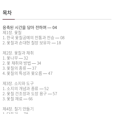
목차
응축된 시간을 담아 전하며 ― 04
제1장. 옻칠
1. 한국 옻칠공예의 전통과 전승 ― 08
2. 옻칠과 손대현 칠장 보유자 ― 18
제2장. 옻칠과 채취
1. 옻나무 ― 32
2. 옻 채취와 방법 ― 34
3. 옻칠의 종류 ― 37
4. 옻칠의 특성과 옻오름 ― 47
제3장. 소지와 도구
1. 소지의 개념과 종류 ― 52
2. 옻칠 건조장과 도장 용구 ― 57
3. 옻칠 재료 ― 66
제4장. 칠기 만들기
1. 다듬기 ― 78