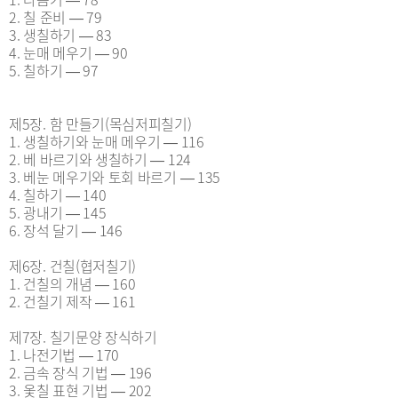
2. 칠 준비 ― 79
3. 생칠하기 ― 83
4. 눈매 메우기 ― 90
5. 칠하기 ― 97
제5장. 함 만들기(목심저피칠기)
1. 생칠하기와 눈매 메우기 ― 116
2. 베 바르기와 생칠하기 ― 124
3. 베눈 메우기와 토회 바르기 ― 135
4. 칠하기 ― 140
5. 광내기 ― 145
6. 장석 달기 ― 146
제6장. 건칠(협저칠기)
1. 건칠의 개념 ― 160
2. 건칠기 제작 ― 161
제7장. 칠기문양 장식하기
1. 나전기법 ― 170
2. 금속 장식 기법 ― 196
3. 옻칠 표현 기법 ― 202