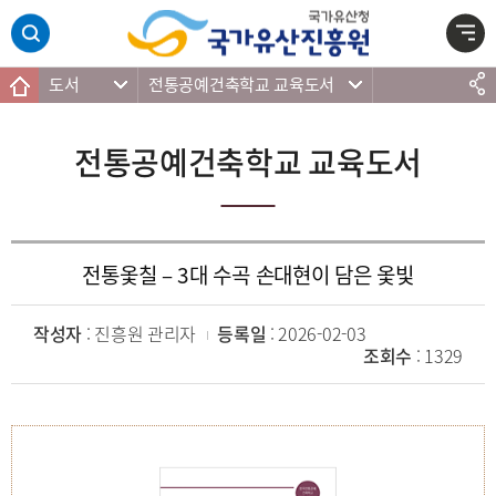
주메뉴 바로가기
본문 바로가기
하단 바로가기
도서
전통공예건축학교 교육도서
전통공예건축학교 교육도서
전통옻칠 – 3대 수곡 손대현이 담은 옻빛
작성자
: 진흥원 관리자
등록일
: 2026-02-03
조회수
: 1329