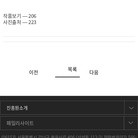
작품보기 ― 206
사진출처 ― 223
목록
이전
다음
진흥원소개
패밀리사이트
(06153) 서울특별시 강남구 봉은사로 406 (삼성동 112-2) 전화번호
(02) 566-