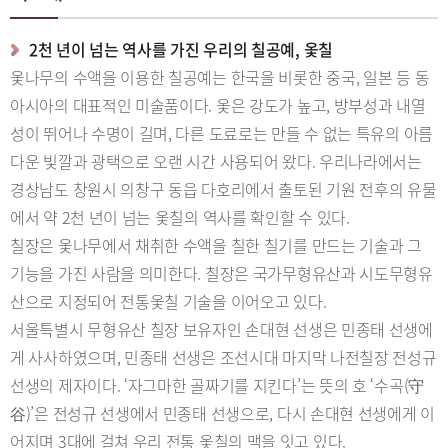
2천 년이 넘는 역사를 가진 우리의 칠공예, 옻칠
옻나무의 수액을 이용한 칠공예는 한국을 비롯한 중국, 일본 등 동
아시아의 대표적인 미술품이다. 옻은 강도가 높고, 방부성과 내열
성이 뛰어나 수명이 길며, 다른 도료로는 만들 수 없는 특유의 아름
다운 빛깔과 광택으로 오랜 시간 사용되어 왔다. 우리나라에서는
경상남도 창원시 의창구 동읍 다호리에서 출토된 기원 전후의 유물
에서 약 2천 년이 넘는 옻칠의 역사를 확인할 수 있다.
칠장은 옻나무에서 채취한 수액을 칠한 칠기를 만드는 기술과 그
기능을 가진 사람을 의미한다. 칠장은 국가무형유산과 시도무형유
산으로 지정되어 전통옻칠 기술을 이어오고 있다.
서울특별시 무형유산 칠장 보유자인 손대현 선생은 민종태 선생에
게 사사하였으며, 민종태 선생은 조선시대 마지막 나전칠장 전성규
선생의 제자이다. ‘자그마한 골짜기를 지킨다’는 뜻의 호 ‘수곡(守
谷)’은 전성규 선생에서 민종태 선생으로, 다시 손대현 선생에게 이
어지며 3대에 걸쳐 우리 전통 옻칠의 맥을 잇고 있다.