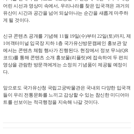
어린 시선과 영상미 속에서
,
우리나라를 찾은 입국객은 과거의
유산이 시간과 공간을 넘어 되살아나는 순간을 새롭게 마주하
게 될 것이다
.
신규 콘텐츠 공개를 기념해
11
월
19
일
(
수
)
부터
22
일
(
토
)
까지
,
제
1
여객터미널 입국장 지하
1
층 국가유산방문캠페인 홍보관 앞
에서는 콘텐츠 체험 행사가 진행된다
.
현장에서 정보 무늬
(QR
코드
)
를 통해 콘텐츠 소개 홍보물
(
리플릿
)
에 접속하여 두 편의
영상을 관람한 방문객에게는 소정의 기념품이 제공될 예정이
다
.
앞으로도 국가유산청 국립고궁박물관은 국내외 다양한 입국객
들이 우리 전통문화를 느끼고 감상할 수 있는 참신한 미디어아
트를 선보이는 적극행정을 지속해 나갈 것이다
.