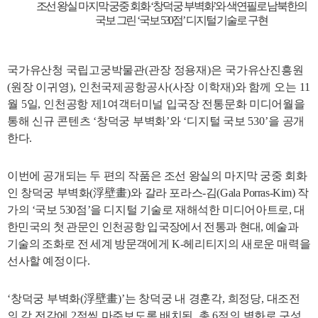
조선 왕실 마지막 궁중 회화
‘
창덕궁 부벽화
’
와 색연필로 남북한의
국보 그린
‘
국보
530
점
’
디지털 기술로 구현
국
가유산청 국립고궁박물관
(
관장 정용재
)
은 국가유산진흥원
(
원장 이귀영
),
인천국제공항공사
(
사장 이학재
)
와 함께 오는
11
월
5
일
,
인천공항 제
1
여객터미널 입국장 전통문화 미디어월을
통해 신규 콘텐츠
‘
창덕궁 부벽화
’
와
‘
디지털 국보
530’
을 공개
한다
.
이번에 공개되는 두 편의 작품은 조선 왕실의 마지막 궁중 회화
인 창덕궁 부벽화
(
浮壁畫
)
와 갈라 포라스
-
김
(Gala Porras-Kim)
작
가의
‘
국보
530
점
’
을 디지털 기술로 재해석한 미디어아트로
,
대
한민국의 첫 관문인 인천공항 입국장에서 전통과 현대
,
예술과
기술의 조화
로
전 세계 방문객
에게
K-
헤리티지의 새로운 매력을
선사할 예정이다
.
‘
창덕궁 부벽화
(
浮壁畫
)’
는 창덕궁 내 경훈각
,
희정당
,
대조전
의 각 전각에
2
점씩 마주보도록 배치된
,
총
6
점의 벽화
로 구성