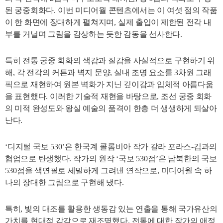
된 궁중회화다
.
이번 미디어월 콘텐츠에서는 이 여섯 점의 작품
이
한 화면에 장대하게 펼쳐지며
,
실제 출입이 제한된 전각 내
부를 거닐며 그림을 감상하는 듯한 감동을 선사한다
.
특히 전통 궁중 회화의 색감과 질감을 사실적으로 구현하기 위
해
,
각 전각의 커튼과 벽지 문양
,
실내 조명 요소를
3
차원 그래
픽으로 재현하여 원본 벽화가 지닌 깊이감과 입체적 아름다움
을 표현했다
.
이러한 기술적 재현을 바탕으로
,
조선 궁중 회화
의 미적 완성도와 왕실 예술의 품격이 한층 더 생생하게 되살아
난다
.
‘
디지털 국보
530’
은 한국계 콜롬비아 작가 갈라 포라스
-
김과의
협업으로 탄생했다
.
작가의 원작
‘
국보
530
점
’
은 남북한의 국보
530
점을 색연필로 세밀하게 그려낸 연작으로
,
미디어월 속 하
나의 장대한 그림으로 구현해 냈다
.
특히
,
빛의 대조를 활용한 생동감 있는 연출을 통해 국가유산의
가치를 현대적 감각으로 재조명했다
.
전통에 대한 작가의 애정