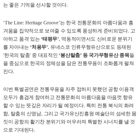
는 좋은 기억을 선사할 것이다
.
‘The Line: Heritage Groove’
는 한국 전통문화의 아름다움과 흥
겨움을 집약적으로 보여줄 수 있도록 풍성하게 준비되었다
.
고
아하고 품격 있는
‘
태평무
’
,
역동적이면서도 신비로운 분위기
를 자아내는
‘
처용무
’
,
유네스코 인류무형유산으로도 등재된
'
한국의 탈춤
'
중 대표적인
‘
봉산탈춤
’
등 국가무형유산 종목
들
을 중심으로 한국의 정체성을 담은 전통무용이 조화롭게 펼쳐
진다
.
이번 특별공연은 전통무용을 자주 접하지 못했던 공항 이용객
모두가 흥겹게 참여하고 전통문화의 아름다움을 마음껏 향유
할 수 있는 뜻깊은 자리가 될 예정이다
.
특히 전통 복식의 화려
함
,
탈춤의 신명남
,
그리고 국가유산진흥원 예술단의 섬세한 몸
짓이 공항의 활기찬 분위기와 어우러져 특별한 시너지를 낼 것
으로 기대된다
.