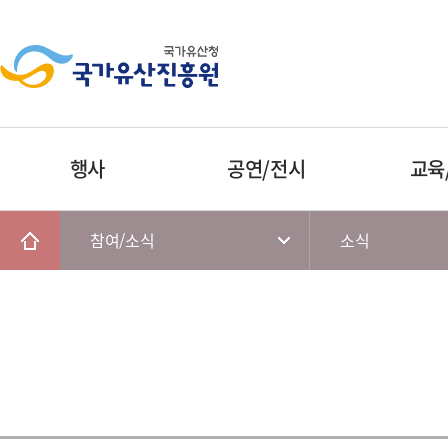
행사
공연/전시
교육
참여/소식
소식