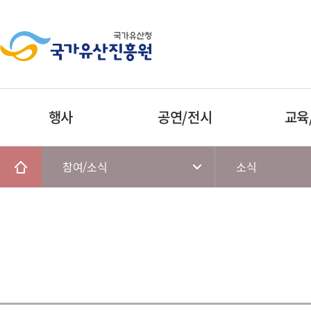
행사
공연/전시
교육
참여/소식
소식