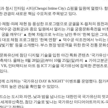
 청시 인타임 시티(Chengxi Intime City) 쇼핑몰 일원에 열렸
한 관광의 새로운 핵심 수요처로 주목받고 있다.
·체험·의례 재현 등 풍성한 프로그램으로 궁궐을 K-컬처의 원천과
창경궁·덕수궁·경희궁)과 종묘 일원에서 열리는 가을 궁중문화축전을 
을 깨우다’ ▲ 한복 차림으로 누리는 낭만 투어 ‘한복 입은 그대,
대표 체험 프로그램인 ‘한복 연향’ ▲ 덕수궁 석조전에서 누리는 
 달빛기행’ 등을 소개했다. 부스 현장 방문객을 위한 한국 전통 문
화유산에 첨단 디지털 기술을 입힌 야간 특화 콘텐츠 ‘국가유산 
다. 올해는 8월 28일(금)부터 10월 25일(일)까지 ▲ 가야고분
, 인터랙티브 아트 등 ICT 기술을 국가유산에 접목한 콘텐츠로, 8월
있다.
께 소개하는 ‘국가유산 DAY & NIGHT’ 이벤트를 운영했다.
객의 높은 관심을 확인할 수 있었다.
쇼는 도시와 자연, 낮과 밤을 넘나드는 대한민국 국가유산의 멋과
세계유산축전, 첨단 기술로 빛나는 국가유산 미디어아트까지 K-국
겠다”고 전했다.