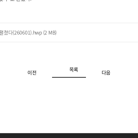
다(260601).hwp
(2 MB)
목록
이전
다음