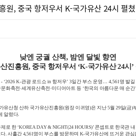
원, 중국 항저우서 K-국가유산 24시 펼쳤다(
낮엔 궁궐 산책
,
밤엔 달빛 향연
유산진흥원
,
중국 항저우서
‘K-
국가유산
24
시
’
- ‘2026 K-
관광 로드쇼
in
항저우
’ 3
일간 부스 운영
…
4,561
명 발길
중문화축전
·
세계유산축전
·
미디어아트 등
‘
한국의 아름다운 매 순간
산청 산하 국가유산진흥원(원장 이귀영)은 지난 5월 29일(금)부터 3
 알렸다.
 ‘KOREA DAY & NIGHT(24 HOURS)’ 콘셉트로 한국관
 사흘간 4,561명이 부스를 방문하며 K-국가유산에 뜨거운 관심