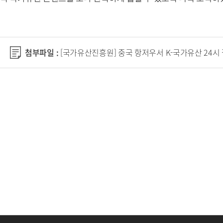
첨부파일 :
[국가유산진흥원] 중국 항저우서 K-국가유산 24시 펼쳤