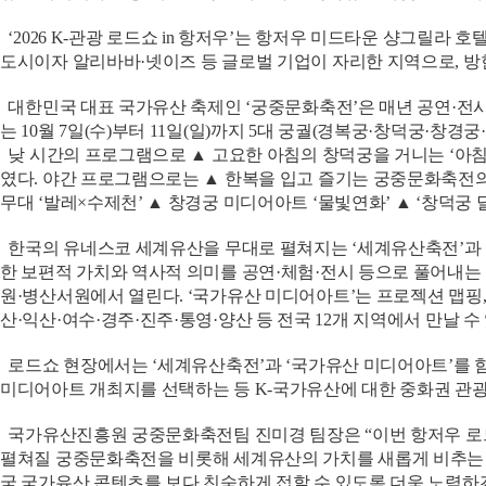
‘2026 K-관광 로드쇼 in 항저우’는 항저우 미드타운 샹그릴라 호텔과
도시이자 알리바바·넷이즈 등 글로벌 기업이 자리한 지역으로, 방
대한민국 대표 국가유산 축제인 ‘궁중문화축전’은 매년 공연·전시
는 10월 7일(수)부터 11일(일)까지 5대 궁궐(경복궁·창덕궁·
낮 시간의 프로그램으로 ▲ 고요한 아침의 창덕궁을 거니는 ‘아침 궁
였다. 야간 프로그램으로는 ▲ 한복을 입고 즐기는 궁중문화축전의 
무대 ‘발레×수제천’ ▲ 창경궁 미디어아트 ‘물빛연화’ ▲ ‘창덕궁
한국의 유네스코 세계유산을 무대로 펼쳐지는 ‘세계유산축전’과 문
한 보편적 가치와 역사적 의미를 공연·체험·전시 등으로 풀어내는 축제
원·병산서원에서 열린다. ‘국가유산 미디어아트’는 프로젝션 맵핑, VR
산·익산·여수·경주·진주·통영·양산 등 전국 12개 지역에서 만날 수 
로드쇼 현장에서는 ‘세계유산축전’과 ‘국가유산 미디어아트’를 함
미디어아트 개최지를 선택하는 등 K-국가유산에 대한 중화권 관광
국가유산진흥원 궁중문화축전팀 진미경 팀장은 “이번 항저우 로드
펼쳐질 궁중문화축전을 비롯해 세계유산의 가치를 새롭게 비추는 
국 국가유산 콘텐츠를 보다 친숙하게 접할 수 있도록 더욱 노력하