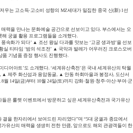
다. 항저우는 고소득·고소비 성향의 MZ세대가 밀집한 중국 신(新) 1선
 매력을 만나는 문화예술 공간으로 선보이고 있다. 부스에서는 오
비롯해 궁궐 활용 프로그램들을 소개했다.
 풍속화가 되다’ ▲ 조선 왕실 다과를 맛보는 ‘고궁 생과방’을 선보
황실 티타임 ‘밤의 석조전’ ▲ 국악과 발레가 어우러진 크로스오버
화상품 기념품 증정 행사도 진행했다.
미디어아트’도 소개했다. ‘세계유산축전’은 국내 세계유산의 탁월
군, ▲ 제주 화산섬과 용암동굴, ▲ 안동 하회마을과 봉정사, 도산서
 14일(금)부터 10월 24일(토)까지 강화·철원·청주·아산·부여·군
 참가자들은 룰렛 이벤트에서 방문하고 싶은 세계유산축전과 국가유산
 결을 한자리에서 보여드린 자리였다”며 “5대 궁궐과 종묘에서
가유산의 매력을 생생히 전한 만큼, 앞으로도 해외 관광객들이 한