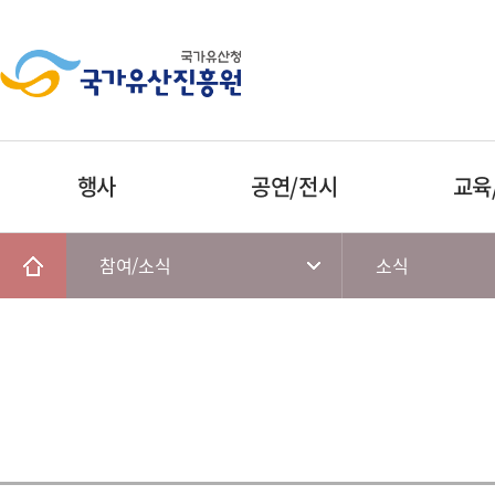
행사
공연/전시
교육
참여/소식
소식