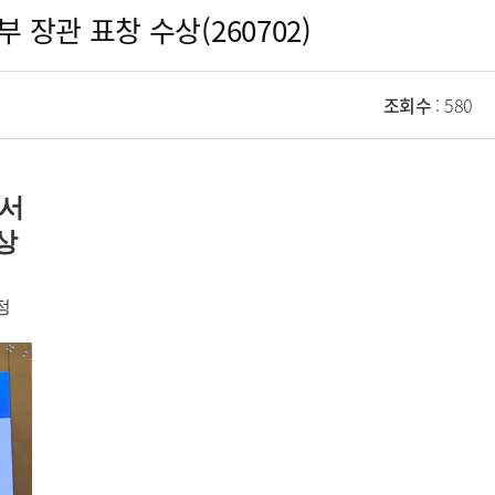
장관 표창 수상(260702)
조회수
: 580
서
상
정