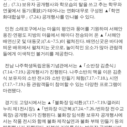
선」(7.3.) 보유자 공개행사와 학모습의 탈을 쓰고 추는 학무와
연꽃에서 동기(童妓)가 태어나는 연화대무로 구성된 ▲｢학연
화대합설무」(7.24.) 공개행사를 만나볼 수 있다.
인천 소래포구에서는 마을의 평안과 풍어를 기원하며 서해안
옹진·연평도 지방의 마을에서 해마다 전승되어 온 ▲ ｢서해안
배연신굿 및 대동굿｣(7.4.~7.5.)이 펼쳐진다. 배연신굿은 바다에
띄운 배위에서 펼쳐지는 굿으로, 놀이적인 요소가 많아 관람객
들에게 이색적인 볼거리를 제공한다.
전남 나주학생독립운동기념관에서는 ▲ ｢소반장 김춘식｣
(7.14.~7.19.) 공개행사가 진행된다. 나주소반의 맥을 이은 김춘
식 보유자의 소반 전시와 소반 만들기 체험(7.17.~7.18.), 시연
(7.17.~7.19.) 등 관람객들이 참여할 수 있는 다양한 프로그램이
마련됐다.
경기도 고양시에서는 ▲ ｢불화장 임석환｣(7.17.~7.19./갤러리
누리 제1전시장), ▲ ｢번와장 이근복｣(7.24.~7.26./번와장 전수교
육장) 공개행사가 진행된다. 불화장 임석환 보유자 공개행사에
서는 작품 전시와 함께 불화 제작실연과 불화 부채 만들기 등의