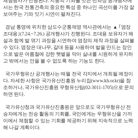
체험행사가 진행된다. 지붕의 기와를 잇는 번와장 공개행사에
서는 한국 전통건축의 중요한 특성 중 하나인 곡선미를 가장 잘
보여주는 기와 잇기 시연이 펼쳐진다.
경남 통영에 위치한 삼도수군통제영 역사관에서는 ▲ ｢염장
조대용｣(7.24.~7.26.) 공개행사가 진행된다. 조대용 보유자가 해
설과 함께 발 엮기 과정을 시연하여 염장의 제작 과정을 살펴볼
수 있다. 염장은 대나무, 갈대 등을 사용하여 발을 만드는 장인
으로 발은 여름철에 강한 햇볕을 막아 실내를 시원하게 유지하
고 밖에서는 안을 볼 수 없도록 하는 기능도 한다.
국가무형유산 공개행사는 매월 전국 각지에서 개최될 예정이
다. 자세한 사항은 국가유산진흥원 누리집(www.kh.or.kr)을 참
조하거나, 국가유산진흥원 무형유산팀(02-3011-1705)으로 문의
하면 된다.
국가유산청과 국가유산진흥원은 앞으로도 국가무형유산 전
승자에게는 전승 활동의 기회를, 국민에게는 무형유산을 가까
이에서 체험할 수 있는 기회를 제공하기 위해 지속적으로 노력
해 나갈 계획이다.