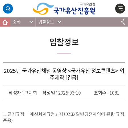
주메뉴 바로가기
본문 바로가기
하단 바로가기
소식
입찰정보
입찰정보
2025년 국가유산채널 동영상 <국가유산 정보콘텐츠> 외
주제작 [긴급]
작성자
: 고지희
작성일
: 2025-03-10
조회수
: 1081
1.
근거규정
:
「
예산회계규정
」
제
102
조
(
일반경쟁계약에 관한 규정
준용
)