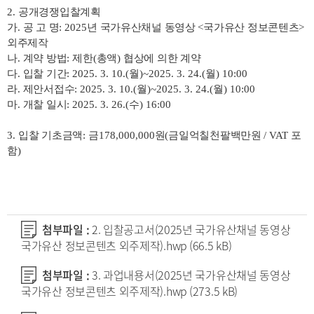
2.
공개경쟁입찰계획
가
.
공 고 명
: 2025
년 국가유산채널 동영상
<
국가유산 정보콘텐츠
>
외주제작
나
.
계약 방법
:
제한
(
총액
)
협상에 의한 계약
다
.
입찰 기간
: 2025. 3. 10.(
월
)~2025. 3. 24.(
월
) 10:00
라
.
제안서접수
: 2025. 3. 10.(
월
)~2025. 3. 24.(
월
) 10:00
마
.
개찰 일시
: 2025. 3. 26.(
수
) 16:00
3.
입찰 기초금액
:
금
178,000,000
원
(
금일억칠천팔백만원
/ VAT
포
함
)
첨부파일 :
2. 입찰공고서(2025년 국가유산채널 동영상
국가유산 정보콘텐츠 외주제작).hwp
(66.5 kB)
첨부파일 :
3. 과업내용서(2025년 국가유산채널 동영상
국가유산 정보콘텐츠 외주제작).hwp
(273.5 kB)