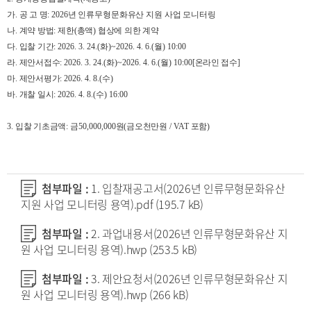
가
.
공 고 명
:
2026
년 인류무형문화유산 지원 사업 모니터링
나
.
계약 방법
:
제한
(
총액
)
협상에 의한 계약
다
.
입찰 기간
: 2026. 3. 24.(
화
)~2026. 4. 6.(
월
) 10:00
라
.
제안서접수
: 2026. 3. 24.(
화
)~2026. 4. 6.(
월
) 10:00[
온라인 접수
]
마
.
제안서평가
: 2026. 4. 8.(
수
)
바
.
개찰 일시
: 2026. 4. 8.(
수
) 16:00
3.
입찰 기초금액
:
금
50,000,000
원
(
금오천만원
/ VAT
포함
)
첨부파일 :
1. 입찰재공고서(2026년 인류무형문화유산
지원 사업 모니터링 용역).pdf
(195.7 kB)
첨부파일 :
2. 과업내용서(2026년 인류무형문화유산 지
원 사업 모니터링 용역).hwp
(253.5 kB)
첨부파일 :
3. 제안요청서(2026년 인류무형문화유산 지
원 사업 모니터링 용역).hwp
(266 kB)