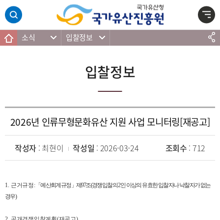
주메뉴 바로가기
본문 바로가기
하단 바로가기
소식
입찰정보
입찰정보
2026년 인류무형문화유산 지원 사업 모니터링[재공고]
작성자
: 최현이
작성일
: 2026-03-24
조회수
: 712
1.
근거규정
:
「
예산회계규정
」
제
97
조
(
경쟁입찰의
2
인 이상의 유효한 입찰자나 낙찰자가 없는
경우
)
2.
공개경쟁입찰계획
(
재공고
)