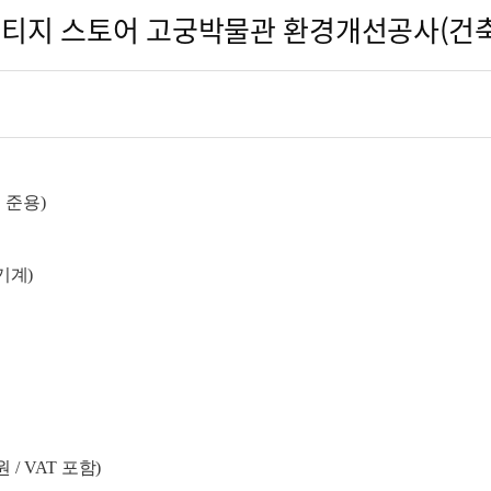
리티지 스토어 고궁박물관 환경개선공사(건축
 준용
)
기계
)
원
/ VAT
포함
)