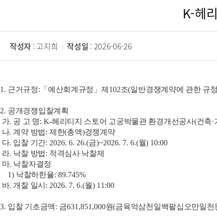
K-헤
작성자
: 고지희
작성일
: 2026-06-26
1.
근거규정
:
「
예산회계규정
」
제
102
조
(
일반경쟁계약에 관한 규정
2.
공개경쟁입찰계획
가
.
공 고 명
: K-
헤리티지 스토어 고궁박물관 환경개선공사
(
건축
·
나
.
계약 방법
:
제한
(
총액
)
경쟁계약
다
.
입찰 기간
: 2026. 6. 26.(
금
)~2026. 7. 6.(
월
) 10:00
라
.
낙찰 방법
:
적격심사 낙찰제
마
.
낙찰자결정
1)
낙찰하한율
: 89.745%
바
.
개찰 일시
: 2026. 7. 6.(
월
) 11:00
3.
입찰 기초금액
:
금
631,851,000
원
(
금육억삼천일백팔십오만일천