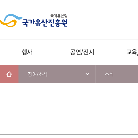
행사
공연/전시
교육
참여/소식
소식