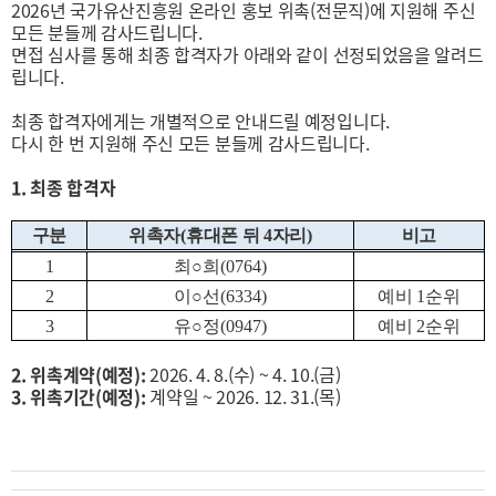
2026년 국가유산진흥원 온라인 홍보 위촉(전문직)에 지원해 주신
모든 분들께 감사드립니다.
면접 심사를 통해 최종 합격자가 아래와 같이 선정되었음을 알려드
립니다.
최종 합격자에게는 개별적으로 안내드릴 예정입니다.
다시 한 번 지원해 주신 모든 분들께 감사드립니다.
1. 최종 합격자
구분
위촉자(휴대폰 뒤 4자리)
비고
1
최
○
희
(0764)
2
이
○
선
(6334)
예비
1
순위
3
유
○
정
(0947)
예비
2
순위
2. 위촉계약(예정):
2026. 4. 8.(수) ~ 4. 10.(금)
3. 위촉기간(예정):
계약일 ~ 2026. 12. 31.(목)