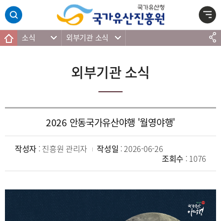
주메뉴 바로가기
본문 바로가기
하단 바로가기
소식
외부기관 소식
외부기관 소식
2026 안동국가유산야행 '월영야행'
작성자
: 진흥원 관리자
작성일
: 2026-06-26
조회수
: 1076