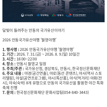
달빛이 들려주는 안동의 국가유산이야기
2026 안동국가유산야행 '월영야행'
1. 행사명 :
2026 안동국가유산야행 '월영야행'
2. 기간 :
2026. 7. 31.(금) ~ 2026. 8. 9.(일) 10일간
3. 시간 :
18:00~22:00
4. 장소 :
안동시 월영교 일원
5. 주최/주관 :
국가유산청, 경상북도, 안동시, 한국정신문화재단
6. 주요 내용 :
야경(공간연출), 야로(동선 콘텐츠), 야사(역사 스토
리텔링), 야설(공연프로그램), 야시(특산품), 야식(먹거리) 야화(전
시), 야숙(숙박) 8개 유형으로 안동의 국가유산을 활용한 야간 특화
축제 진행
7. 문의 :
한국정신문화재단 문화사업팀(054-840-3443)