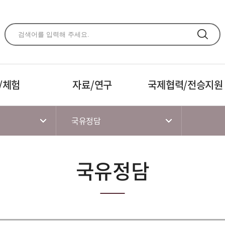
주메뉴 바로가기
본문 바로가기
하단 바로가기
/체험
자료/연구
국제협력/전승지원
국유정담
국유정담