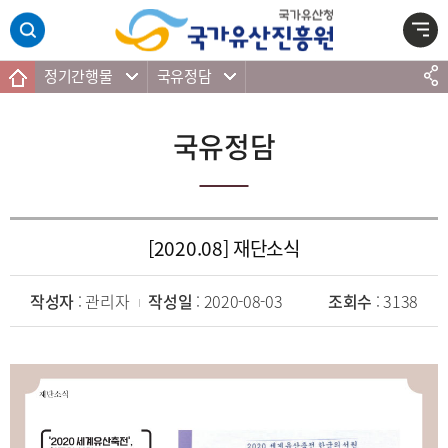
주메뉴 바로가기
본문 바로가기
하단 바로가기
정기간행물
국유정담
국유정담
[2020.08] 재단소식
작성자
: 관리자
작성일
: 2020-08-03
조회수
: 3138