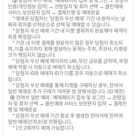
③ 당첨자 우선 예매 : 예매페이지 접속 및 로그인 → 당첨자
인증(개인정보 입력) → 관람일자 및 회차 선택 → 클린예매
서비스 보안문자 입력 → 결제진행 및 예매완료
* 예매권 당첨자는 '당첨자 우선 예매' 기간 내 원하시는 날
짜와 회차를 선착순으로 선택 및 예매할 수 있습니다.
* 당첨자 우선 예매 기간 내 티켓 결제까지 완료해야 예약이
최종 확정됩니다.
* 기한 내 티켓 결제를 완료하지 않은 경우 당첨이 취소되
며, 이를 숙지하지 못해 발생하는 문제는 주최, 주관사, 티켓링
크가 책임지지 않습니다.
* 당첨자 우선 예매 페이지의 URL 무단 공유를 금하며, 부정
예매 적발 시 자동으로 예매가 취소됩니다.
* 당첨자 ID와 예매자 ID가 다를 경우 자동으로 예매가 취소
됩니다.
* 당첨자 우선 예매를 통해 티켓을 구매하신 경우, 잔여석
일반 예매로 추가 구매가 어려운 점 양해 바랍니다. (ID 제한)
④ 잔여석 일반 예매 : 예매페이지 접속 및 로그인 → 관람일
자 및 회차 선택 → 클린예매 서비스 보안문자 입력 → 결제진
행 및 예매완료
* 당첨자 우선 예매 기간 종료 후 발생한 잔여석에 한하여
일반 예매(선착순)로 전환됩니다.
* 1인 2매까지 예매 가능합니다.