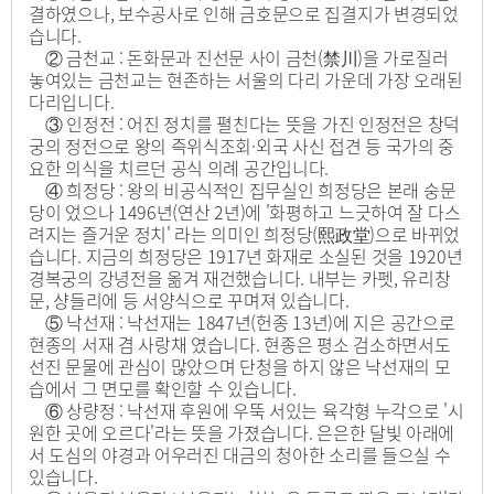
결하였으나, 보수공사로 인해 금호문으로 집결지가 변경되었
습니다.
② 금천교 : 돈화문과 진선문 사이 금천(禁川)을 가로질러
놓여있는 금천교는 현존하는 서울의 다리 가운데 가장 오래된
다리입니다.
③ 인정전 : 어진 정치를 펼친다는 뜻을 가진 인정전은 창덕
궁의 정전으로 왕의 즉위식조회·외국 사신 접견 등 국가의 중
요한 의식을 치르던 공식 의례 공간입니다.
④ 희정당 : 왕의 비공식적인 집무실인 희정당은 본래 숭문
당이 었으나 1496년(연산 2년)에 '화평하고 느긋하여 잘 다스
려지는 즐거운 정치' 라는 의미인 희정당(熙政堂)으로 바뀌었
습니다. 지금의 희정당은 1917년 화재로 소실된 것을 1920년
경복궁의 강녕전을 옮겨 재건했습니다. 내부는 카펫, 유리창
문, 샹들리에 등 서양식으로 꾸며져 있습니다.
⑤ 낙선재 : 낙선재는 1847년(헌종 13년)에 지은 공간으로
현종의 서재 겸 사랑채 였습니다. 현종은 평소 검소하면서도
선진 문물에 관심이 많았으며 단청을 하지 않은 낙선재의 모
습에서 그 면모를 확인할 수 있습니다.
⑥ 상량정 : 낙선재 후원에 우뚝 서있는 육각형 누각으로 '시
원한 곳에 오르다'라는 뜻을 가졌습니다. 은은한 달빛 아래에
서 도심의 야경과 어우러진 대금의 청아한 소리를 들으실 수
있습니다.