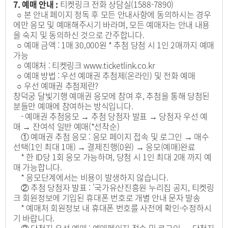
7. 예매 안내 :
티켓링크 전화 상담실(1588-7890)
○ 본 안내 페이지 정독 후 모든 안내사항에 동의하시는 경우
에만 응모 및 예매해주시기 바라며, 모든 예매자는 안내 내용
을 숙지 및 동의하신 것으로 간주합니다.
○ 예매 금액 : 1매 30,000원 * 추첨 당첨 시 1인 2매까지 예매
가능
○ 예매처 : 티켓링크 www.ticketlink.co.kr
○ 예매 방법 : 우선 예매권 추첨제(온라인) 및 전화 예매
○ 우선 예매권 추첨제란?
창덕궁 달빛기행 예매권 응모에 참여 후, 추첨을 통해 당첨된
분들만 예매에 참여하는 방식입니다.
- 예매권 추첨응모 → 추첨 당첨자 발표 → 당첨자 우선 예
매 → 잔여석 일반 예매(*선착순)
① 예매권 추첨 응모 : 응모 페이지 접속 및 로그인 → 매수
선택(1인 최대 1매) → 결제진행(0원) → 응모(예매)완료
* 한 ID당 1회 응모 가능하며, 당첨 시 1인 최대 2매 까지 예
매 가능합니다.
* 응모단계에서는 비용이 발생하지 않습니다.
② 추첨 당첨자 발표 : '국가유산진흥원 누리집 공지, 티켓링
크 회원정보에 기입된 휴대폰 번호로 개별 안내 문자 발송
* 예매처 회원정보 내 휴대폰 번호를 사전에 확인·수정하시
기 바랍니다.