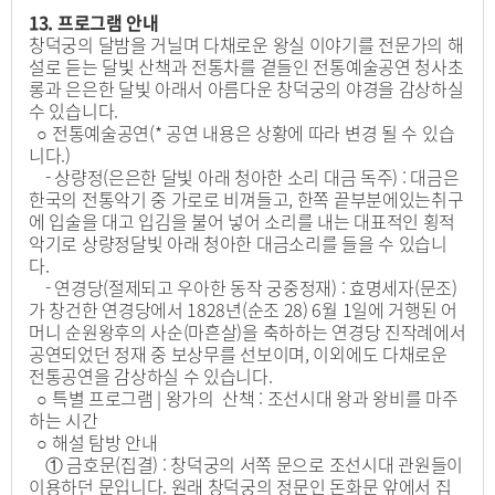
13. 프로그램 안내
창덕궁의 달밤을 거닐며 다채로운 왕실 이야기를 전문가의 해
설로 듣는 달빛 산책과 전통차를 곁들인 전통예술공연 청사초
롱과 은은한 달빛 아래서 아름다운 창덕궁의 야경을 감상하실
수 있습니다.
○ 전통예술공연(* 공연 내용은 상황에 따라 변경 될 수 있습
니다.)
- 상량정(은은한 달빛 아래 청아한 소리 대금 독주) : 대금은
한국의 전통악기 중 가로로 비껴들고, 한쪽 끝부분에있는취구
에 입술을 대고 입김을 불어 넣어 소리를 내는 대표적인 횡적
악기로 상량정달빛 아래 청아한 대금소리를 들을 수 있습니
다.
- 연경당(절제되고 우아한 동작 궁중정재) : 효명세자(문조)
가 창건한 연경당에서 1828년(순조 28) 6월 1일에 거행된 어
머니 순원왕후의 사순(마흔살)을 축하하는 연경당 진작례에서
공연되었던 정재 중 보상무를 선보이며, 이외에도 다채로운
전통공연을 감상하실 수 있습니다.
○ 특별 프로그램 | 왕가의 산책 : 조선시대 왕과 왕비를 마주
하는 시간
○ 해설 탐방 안내
① 금호문(집결) : 창덕궁의 서쪽 문으로 조선시대 관원들이
이용하던 문입니다. 원래 창덕궁의 정문인 돈화문 앞에서 집