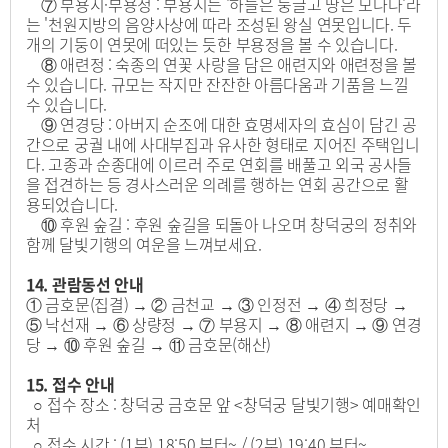
⑦ 부용지·부용정 : 부용지는 '하늘은 둥글고 땅은 모나다'라
는 '천원지방의 음양사상에 따라 조성된 왕실 연못입니다. 두
개의 기둥이 연못에 떠있는 듯한 부용정을 볼 수 있습니다.
⑧ 애련정 : 숙종의 연꽃 사랑을 담은 애련지와 애련정을 볼
수 있습니다. 규모는 작지만 잔잔한 아름다움과 기품을 느낄
수 있습니다.
⑨ 연경당 : 아버지 순조에 대한 효명세자의 효심이 담긴 공
간으로 궁궐 내에 사대부집과 유사한 형태로 지어진 주택입니
다. 고종과 순종대에 이르러 주로 연회를 배풀고 외국 공사들
을 접견하는 등 경사스러운 의례를 행하는 연회 공간으로 활
용되었습니다.
⑩ 후원 숲길 : 후원 숲길을 되돌아 나오며 창덕궁의 정취와
함께 달빛기행의 여운을 느껴보세요.
14. 관람동선 안내
① 금호문(집결) → ② 금천교 → ③ 인정전 → ④ 희정당 →
⑤ 낙선재 → ⑥ 상량정 → ⑦ 부용지 → ⑧ 애련지 → ⑨ 연경
당 → ⑩ 후원 숲길 → ⑪ 금호문(해산)
15. 접수 안내
○ 접수 장소 : 창덕궁 금호문 앞 <창덕궁 달빛기행> 예매확인
처
○ 접수 시간 : (1부) 18:50 부터~ / (2부) 19:40 부터~