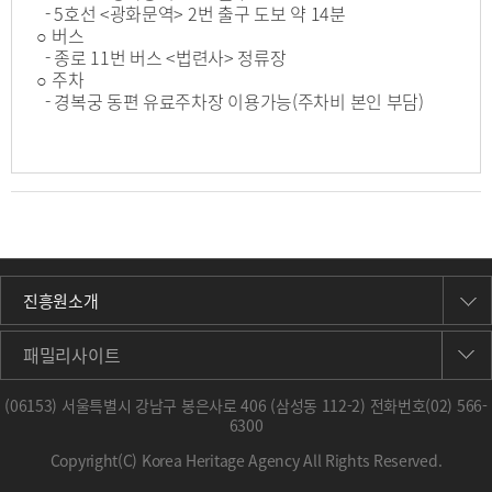
- 5호선 <광화문역> 2번 출구 도보 약 14분
○ 버스
- 종로 11번 버스 <법련사> 정류장
○ 주차
- 경복궁 동편 유료주차장 이용가능(주차비 본인 부담)
진흥원소개
패밀리사이트
(06153) 서울특별시 강남구 봉은사로 406 (삼성동 112-2) 전화번호
(02) 566-
6300
Copyright(C) Korea Heritage Agency All Rights Reserved.