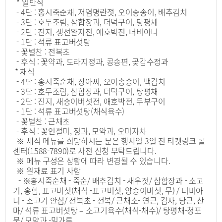
* 일반식
- 4단 : 홍시죽순채, 저염명란젓, 오이송송이, 배추김치
- 3단 : 호두조림, 삼합장과, 더덕구이, 탕평채
- 2단 : 진지, 생선완자전, 애호박전, 너비아니
- 1단 : 석류 표고버섯탕
- 꽃별찬 : 전복초
- 후식 : 꽃약과, 도라지정과, 콩송편, 곶감수정과
* 채식
- 4단 : 홍시죽순채, 장아찌, 오이송송이, 백김치
- 3단 : 호두조림, 삼합장과, 더덕구이, 탕평채
- 2단 : 진지, 새송이버섯전, 애호박전, 두부구이
- 1단 : 석류 표고버섯탕(채식육수)
- 꽃별찬 : 근채초
- 후식 : 꽃인절미, 정과, 모약과, 오미자차
※ 채식 메뉴를 희망하시는 분은 행사일 3일 전 티켓링크 콜
센터(1588-7890)로 사전 신청 부탁드립니다.
※ 메뉴 구성은 상황에 따라 변경될 수 있습니다.
※ 원재료 표기 사항
- ※홍시죽순채 - 죽순/ 배추김치 - 새우젓/ 삼합장과 - 소고
기, 홍합, 표고버섯(채식 -표고버섯, 양송이버섯, 무) / 너비아
니 - 소고기 안심/ 전복초 - 전복/ 근채소- 연근, 감자, 당근, 산
마/ 석류 표고버섯탕 – 소고기육수(채식-채수)/ 탕평채-청포
묵/ 모약과 -밀가루