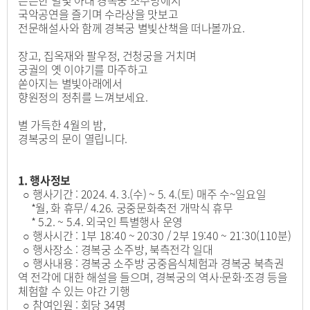
은은한 별빛 아래 경복궁 소주방에서
국악공연을 즐기며 수라상을 맛보고
전문해설사와 함께 경복궁 별빛산책을 떠나볼까요.
장고, 집옥재와 팔우정, 건청궁을 거치며
궁궐의 옛 이야기를 마주하고
쏟아지는 별빛아래에서
향원정의 정취를 느껴보세요.
별 가득한 4월의 밤,
경복궁의 문이 열립니다.
1. 행사정보
○ 행사기간 : 2024. 4. 3.(수) ~ 5. 4.(토) 매주 수~일요일
*월, 화 휴무/ 4.26. 궁중문화축전 개막식 휴무
* 5.2. ~ 5.4. 외국인 특별행사 운영
○ 행사시간 : 1부 18:40 ~ 20:30 / 2부 19:40 ~ 21:30(110분)
○ 행사장소 : 경복궁 소주방, 북측전각 일대
○ 행사내용 : 경복궁 소주방 궁중음식체험과 경복궁 북측권
역 전각에 대한 해설을 들으며, 경복궁의 역사·문화·조경 등을
체험할 수 있는 야간 기행
○ 참여인원 : 회당 34명