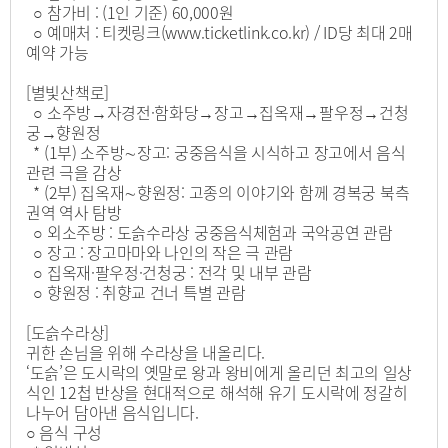
○ 참가비 : (1인 기준) 60,000원
○ 예매처 : 티켓링크(www.ticketlink.co.kr) / ID당 최대 2매
예약 가능
[별빛산책로]
○ 소주방→자경전·함화당→장고→집옥재→팔우정→건청
궁→향원정
* (1부) 소주방∼장고: 궁중음식을 시식하고 장고에서 음식
관련 극을 감상
* (2부) 집옥재∼향원정: 고종의 이야기와 함께 경복궁 북측
권역 역사 탐방
○ 외소주방 : 도슭수라상 궁중음식체험과 국악공연 관람
○ 장고 : 장고마마와 나인의 작은 극 관람
○ 집옥재·팔우정·건청궁 : 전각 및 내부 관람
○ 향원정 : 취향교 건너 특별 관람
[도슭수라상]
귀한 손님을 위해 수라상을 내올리다.
‘도슭’은 도시락의 옛말로 왕과 왕비에게 올리던 최고의 일상
식인 12첩 반상을 현대적으로 해석해 유기 도시락에 정갈히
나누어 담아낸 음식입니다.
○ 음식 구성