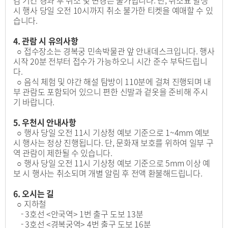
감 기간 경과 후 취소 및 변경은 불가합니다. 단, 취소표 발생
시 행사 당일 오전 10시까지 취소 불가한 티켓을 예매할 수 있
습니다.
4. 관람 시 유의사항
○ 접수장소는 경복궁 민속박물관 앞 안내데스크입니다. 행사
시작 20분 전부터 접수가 가능하오니 시간 준수 부탁드립니
다.
○ 음식 체험 및 야간 해설 탐방이 110분에 걸쳐 진행되며 내
부 관람도 포함되어 있으니 편한 신발과 겉옷을 준비해 주시
기 바랍니다.
5. 우천시 안내사항
○ 행사 당일 오전 11시 기상청 예보 기준으로 1~4mm 예보
시 행사는 정상 진행됩니다. 단, 문화재 보호를 위하여 일부 구
역 관람이 제한될 수 있습니다.
○ 행사 당일 오전 11시 기상청 예보 기준으로 5mm 이상 예
보 시 행사는 취소되며 개별 알림 후 전액 환불해드립니다.
6. 오시는 길
○ 지하철
- 3호선 <안국역> 1번 출구 도보 13분
- 3호선 <경복궁역> 4번 출구 도보 16분