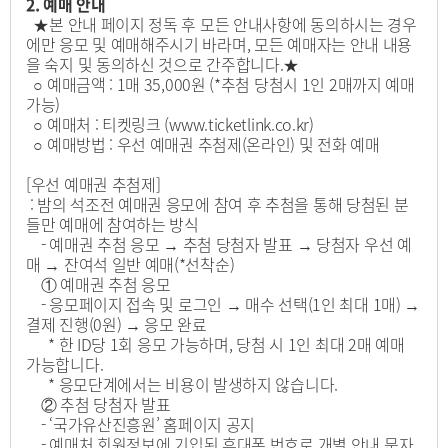
2. 예매 안내
★본 안내 페이지 정독 후 모든 안내사항에 동의하시는 경우
에만 응모 및 예매해주시기 바라며, 모든 예매자는 안내 내용
을 숙지 및 동의하신 것으로 간주합니다.★
○ 예매금액 : 1매 35,000원 (*추첨 당첨시 1인 2매까지 예매
가능)
○ 예매처 : 티켓링크 (www.ticketlink.co.kr)
○ 예매방법 : 우선 예매권 추첨제(온라인) 및 전화 예매
[우선 예매권 추첨제]
: 밤의 석조전 예매권 응모에 참여 후 추첨을 통해 당첨된 분
들만 예매에 참여하는 방식
- 예매권 추첨 응모 → 추첨 당첨자 발표 → 당첨자 우선 예
매 → 잔여석 일반 예매(*선착순)
① 예매권 추첨 응모
- 응모페이지 접속 및 로그인 → 매수 선택(1인 최대 1매) →
결제 진행(0원) → 응모 완료
* 한 ID당 1회 응모 가능하며, 당첨 시 1인 최대 2매 예매
가능합니다.
* 응모단계에서는 비용이 발생하지 않습니다.
② 추첨 당첨자 발표
- ‘국가유산진흥원’ 홈페이지 공지
- 예매처 회원정보에 기입된 휴대폰 번호로 개별 안내 문자