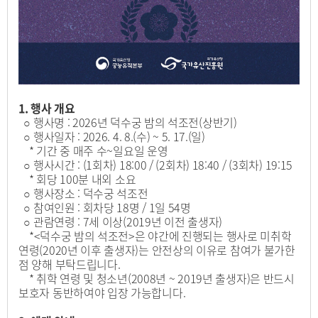
1. 행사 개요
○ 행사명 : 2026년 덕수궁 밤의 석조전(상반기)
○ 행사일자 : 2026. 4. 8.(수) ~ 5. 17.(일)
* 기간 중 매주 수~일요일 운영
○ 행사시간 : (1회차) 18:00 / (2회차) 18:40 / (3회차) 19:15
* 회당 100분 내외 소요
○ 행사장소 : 덕수궁 석조전
○ 참여인원 : 회차당 18명 / 1일 54명
○ 관람연령 : 7세 이상(2019년 이전 출생자)
*<덕수궁 밤의 석조전>은 야간에 진행되는 행사로 미취학
연령(2020년 이후 출생자)는 안전상의 이유로 참여가 불가한
점 양해 부탁드립니다.
* 취학 연령 및 청소년(2008년 ~ 2019년 출생자)은 반드시
보호자 동반하여야 입장 가능합니다.