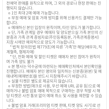
전예약 판매를 원칙으로 하며, 그 외의 경로나 현장 판매는 진
행되지 않습니다.
○ 1인 최대 2매 예매 가능합니다.
○ 부정 예매 및 암표 거래 방지를 위해 신용카드 결제만 가능
합니다.
○ 예매하신 본인 입장이 원칙이며, 타인 양도가 불가합니다.
○ 단, 가족 관계일 경우 예매자 및 양도받으실 가족 본인의 신
분증과 가족 관계 증빙자료(주민등록등본, 가족관계증명서)
지참 시에만 예외적으로 양도가 가능합니다.
* 법적 정의(민법 제779조)에 따른 ‘가족’만 해당(배우자, 직
계혈족, 형제자매)
* 단, 전화 예매 및 할인 티켓은 예매자 본인 참여가 원칙이
며 가족 양도 불가
○ 본 행사는 덕수궁에 마련되는 예매확인처에서 본인확인을
진행합니다. 예매자 본인 명의와 일치하는 신분증(원본) 및 예
매내역(예매번호)을 반드시 지참해주시기 바랍니다.
○ 실물 티켓은 별도로 제공되지 않습니다.
○ 부정한 방법(매크로 사용, 우선 예매 URL 공유 등)으로 예
매하거나 불법 암표 매매 목적으로 구매하는 경우 적발 시 해
당 티켓은 사전 통보 없이 예매 취소 및 사용을 제한할 수 있습
니다.
○ 불법 암표 거래(프리미엄 티켓 판매, 티켓 양도 사기)로 선