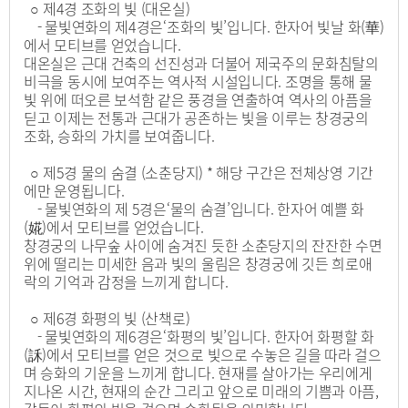
○ 제4경 조화의 빛 (대온실)
- 물빛연화의 제4경은‘조화의 빛’입니다. 한자어 빛날 화(華)
에서 모티브를 얻었습니다.
대온실은 근대 건축의 선진성과 더불어 제국주의 문화침탈의
비극을 동시에 보여주는 역사적 시설입니다. 조명을 통해 물
빛 위에 떠오른 보석함 같은 풍경을 연출하여 역사의 아픔을
딛고 이제는 전통과 근대가 공존하는 빛을 이루는 창경궁의
조화, 승화의 가치를 보여줍니다.
○ 제5경 물의 숨결 (소춘당지) * 해당 구간은 전체상영 기간
에만 운영됩니다.
- 물빛연화의 제 5경은‘물의 숨결’입니다. 한자어 예쁠 화
(婲)에서 모티브를 얻었습니다.
창경궁의 나무숲 사이에 숨겨진 듯한 소춘당지의 잔잔한 수면
위에 떨리는 미세한 음과 빛의 울림은 창경궁에 깃든 희로애
락의 기억과 감정을 느끼게 합니다.
○ 제6경 화평의 빛 (산책로)
- 물빛연화의 제6경은‘화평의 빛’입니다. 한자어 화평할 화
(訸)에서 모티브를 얻은 것으로 빛으로 수놓은 길을 따라 걸으
며 승화의 기운을 느끼게 합니다. 현재를 살아가는 우리에게
지나온 시간, 현재의 순간 그리고 앞으로 미래의 기쁨과 아픔,