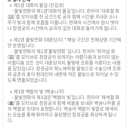
○ 제1경 대화의 물길 (진입로)
- 물빛연화의 제1경‘대화의 물길’입니다. 한자어 ‘대화할 화
(話)’를 모티브를 한 공간으로 궁과 함께 시간을 지내온 소나
무가 빛과 함께 호흡을 이룹니다. 현재의 시간에서 잠시 벗어
나 창경궁의 시간에서 궁과의 깊은 대화로 들어가게 됩니다.
○ 제2경 물빛연화 (대춘당지) * 해당 구간은 전체상영 기간에
만 운영됩니다.
- 물빛연화의 제2경‘물빛연화’ 입니다. 한자어 ‘피어날 화
(花)’를 모티브로 창경궁의 보여지는 아름다움과 보이지 않는
아름다움 모든 것이 대춘당지의 물빛에 조화를 이룬다는 내용
을 담았습니다. 창경궁의 희노애락을 물빛으로 수놓으며 조화
와 공존의 꽃이 현대인의 내면에 작은 물빛으로 피어날 수 있
도록 연출되었습니다.
○ 제3경 백발의 빛 (백송나무)
- 물빛연화의 제3경은‘백발의 빛’입니다. 한자어 ‘채색할 화
(畵)’를 모티브로 창경궁과 함께 세월을 보내온 백송나무를 궁
의 백발로 빗대어 표현합니다. 백송의 백발이 빛깔로 채색되
는 모습을 통해 화려하고 웅장했던 창경궁을 회상하게 됩니
다.