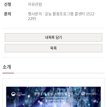
신청
자유관람
문의
행사문의 : 궁능 활용프로그램 콜센터 1522-
2295
내목록 담기
목록
소개