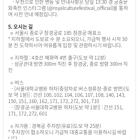
- 우천으로 인한 변동 및 안내사항은 당일 13:30 경 궁중문
화축전 인스타그램 (@royalculturefestival_official)을 통하
여 사전 안내 예정입니다.
5. 오시는 길
○ 서울시 종로구 창경궁로 185 창경궁 매표소
* 지하철에서 도보로 수 분 소요되오니, 가급적 행사 시작 30
분 전 도착하시어 여유롭게 입장 및 관람하시기 바랍니다.
○ 지하철 :
4
호선
혜화역 4번 출구(도보 약 12분)
- 성균관대 방면 300m 직진 후 창경궁, 종로 방향 300m 직
진
○ 버스
- [서울대학교병원 하차(중앙차로 버스정류장-종로 방면)(도
보 약 1분)] :
간
선 100, 102
, 104, 106, 107, 108, 140, 143,
150, 151, 160, 162, 171, 172, 272, 301, 710
- [창경궁·서울대학교병원 하차(도보 약 1분)] :
간선 151,
171, 172, 272, 601
○ 자가용 :
경복궁 주차장(유료)(도보 약 25분)
* 주차장이 협소하오니 가급적 대중교통을 이용하시길 바랍
니다.