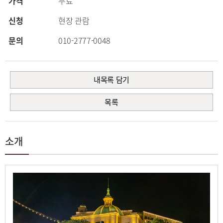
가격
무료
신청
현장 관람
문의
010-2777-0048
내목록 담기
목록
소개