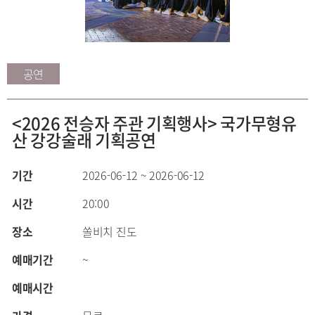
공연
<2026 전승자 주관 기획행사> 국가무형유
산 강강술래 기획공연
기간
2026-06-12 ~ 2026-06-12
시간
20:00
장소
쏠비치 진도
예매기간
~
예매시간