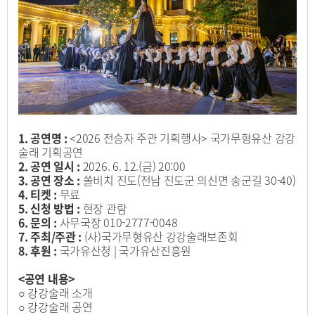
1. 공연명 :
<2026 전승자 주관 기획행사> 국가무형유산 강강
술래 기획공연
2. 공연 일시 :
2026. 6. 12.(금) 20:00
3. 공연 장소 :
쏠비치 진도(전남 진도군 의신면 송군길 30-40)
4. 티켓 :
무료
5. 신청 방법 :
현장 관람
6. 문의 :
사무국장 010-2777-0048
7. 주최/주관 :
(사)국가무형유산 강강술래보존회
8. 후원 :
국가유산청 | 국가유산진흥원
<공연 내용>
○ 강강술래 소개
○ 강강술래 공연