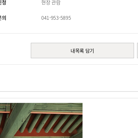
신청
현장 관람
문의
041-953-5895
내목록 담기