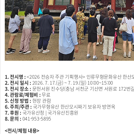
1. 전시명 :
<2026 전승자 주관 기획행사> 인류무형문화유산 한
2. 전시 일시 :
2026. 7. 17.(금) ~ 7. 19.(일) 10:00~15:00
3. 전시 장소 :
문헌서원 진수당(충남 서천군 기산면 서원로 172번길 
4. 관람료/체험비 :
무료
5. 신청 방법 :
현장 관람
6. 주최/주관 :
국가무형유산 한산모시짜기 보유자 방연옥
7. 후원 :
국가유산청 | 국가유산진흥원
8. 문의 :
041-953-5895
<전시/체험 내용>