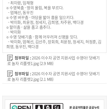
- 최미령, 임채형
○ 수영북춤 - 땅의 울림, 복을 부르다.
- 엄혜선, 동우진
○ 수영 버꾸춤 - 마당을 밟아 흥을 일으키다.
- 박미화, 최윤정, 정세지, 김희영, 차주원, 백다경
○ 할미춤 - 삶을 품고 춤추다.
- 박미화
○ 수영 덧배기춤 - 함께 어우러져 신명을 잇다.
- 박미화, 엄혜선, 김선주, 장회희, 최윤정, 정세지, 허정훈, 김
희영, 동우진, 백다경
첨부파일 :
2026 이수자 공연 지원사업 수영아! 덧배기
로 놀자 리플렛1.jpg
(2.9 MB)
첨부파일 :
2026 이수자 공연 지원사업 수영아! 덧배기
로 놀자 리플렛2.jpg
(2.1 MB)
본 공공저작물은 공공누리