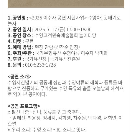
1. 공연명 :
<2026 이수자 공연 지원사업> 수영아! 덧배기로
놀자
2. 공연 일시 :
2026. 7. 17.(금) 17:00~18:00
3. 공연 장소 :
수영고적민속예술협회 놀이마당
4. 티켓 :
무료
5. 예매 방법 :
현장 관람 (선착순 입장)
6. 주최/주관 :
국가무형유산 수영야류 이수자 박미화
7. 후원 :
국가유산청 | 국가유산진흥원
8. 문의 :
010-5233-1728
<공연 소개>
수영지신밟기의 공동체 정신과 수영야류의 해학과 풍류를 바
탕으로 진중하고 무게있는 수영 특유의 춤을 오늘날의 해석으
로 엮어 본 공연이다.
<공연 프로그램>
○ 팔선녀춤 - 선녀, 풍류를 입고 춤추다.
- 엄혜선, 최윤정, 정세지, 김희영, 차주원, 백다경, 서희연, 이
한별
○ 우리 소리! 수영 소리! - 흥, 소리로 잇다.