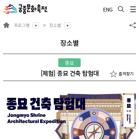
주메뉴 바로가기
본문 바로가기
하단 바로가기
ENG
프로그램
장소별
장소별
종묘
[체험] 종묘 건축 탐험대
즐겨찾기