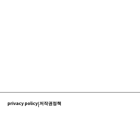
privacy policy
|
저작권정책
visitkoreanheritage1@kh.or.kr
Call Center 1670-8904
Korea Heritage Agency.
All rights reserved.