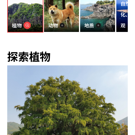
自然、
化、复
植物
动物
地质
观
探索植物