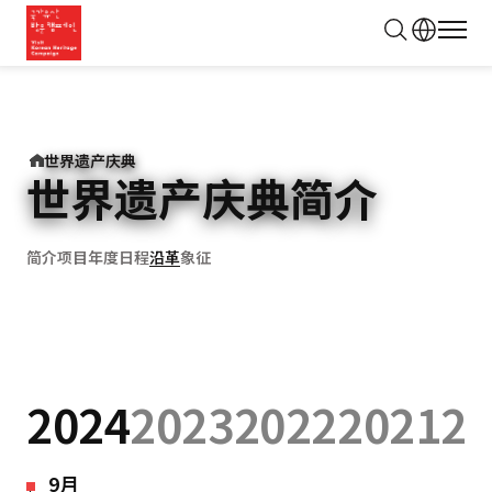
모바
검
색
世界遗产庆典
世界遗产庆典简介
简介
项目
年度日程
沿革
象征
2024
2023
2022
2021
2
9月