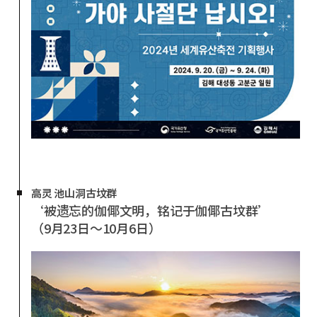
高灵 池山洞古坟群
‘被遗忘的伽倻文明，铭记于伽倻古坟群’
（9月23日～10月6日）