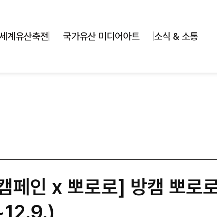
세계유산축전
국가유산 미디어아트
소식 & 소통
캠페인 x 뽀로로] 방캠 뽀로로
12.9.)