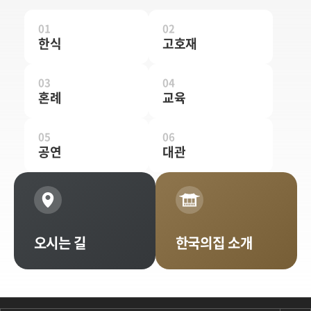
01
02
한식
고호재
03
04
혼례
교육
05
06
공연
대관
오시는 길
한국의집
소개