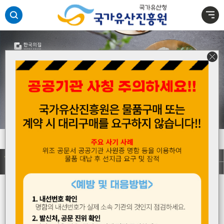
주메뉴 바로가기
본문 바로가기
하단 바로가기
민속극장 풍류에서 매월 펼쳐지는 국가무형유산 전승자 공연 월간풍류 8月
주요알
수문장 교대의식 행사 운영 중단 안내
림
민속극장 풍류에서 매월 펼쳐지는 국가무형유산 전승자 공연 월간풍류 8月
수문장 교대의식 행사 운영 중단 안내
2026.08
문화달력
1
2
3
4
5
6
7
8
9
10
11
12
13