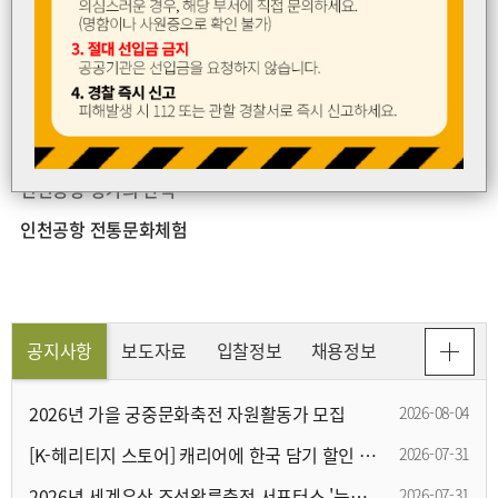
행사
공연
전시
체험
교육
2026 이달의 방문코스 여름(6~8월) 프로그램 안내
인천공항 전통예술공연
인천공항 왕가의 산책
인천공항 전통문화체험
공지사항
보도자료
입찰정보
채용정보
2026년 가을 궁중문화축전 자원활동가 모집
2026-08-04
[K-헤리티지 스토어] 캐리어에 한국 담기 할인 안내
2026-07-31
2026년 세계유산 조선왕릉축전 서포터스 '능이랑’ 모집안내
2026-07-31