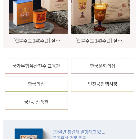
[한불수교 140주년] 살라미나 비누
[한불수교 140주년] 살라미나 고블렛
국가무형유산전수 교육관
한국문화의집
한국의집
인천공항행사장
궁/능 상품관
1984년 창간해 발행하고 있는
국가유산 전문 잡지