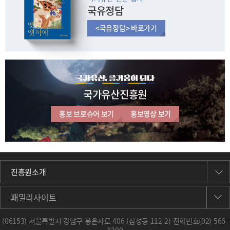
국유정담
<국유정담> 바로가기
국가유산진흥원
홍보 브로슈어 보기
홍보영상 보기
진흥원소개
패밀리사이트
(06153) 서울특별시 강남구 봉은사로 406 (삼성동 112-2) 전화번호
(02) 566-
6300