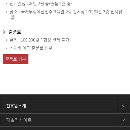
전시일정 : 매년 2월 중(출품 1월 중)
장소 : 국가무형유산전수교육관 2층 전시장 '결', 별관 3층 전시장
'올'
출품료
금액 : 100,000원 * 현장 결제 불가
네이버 예약 출품료 납부
출품료 납부
바로가기
진흥원소개
패밀리사이트