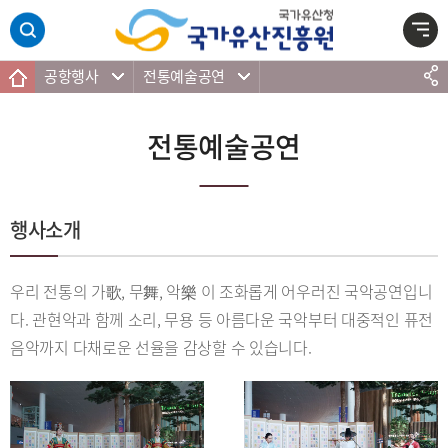
주메뉴 바로가기
본문 바로가기
하단 바로가기
공항행사
전통예술공연
전통예술공연
행사소개
우리 전통의 가歌, 무舞, 악樂 이 조화롭게 어우러진 국악공연입니
다. 관현악과 함께 소리, 무용 등 아름다운 국악부터 대중적인 퓨전
음악까지 다채로운 선율을 감상할 수 있습니다.